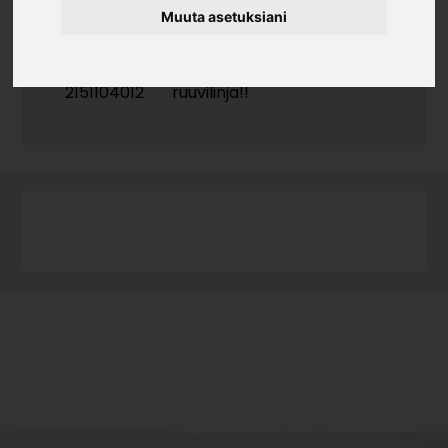
Muuta asetuksiani
Tuotekoodi
2151104012
ruuvilinja!!