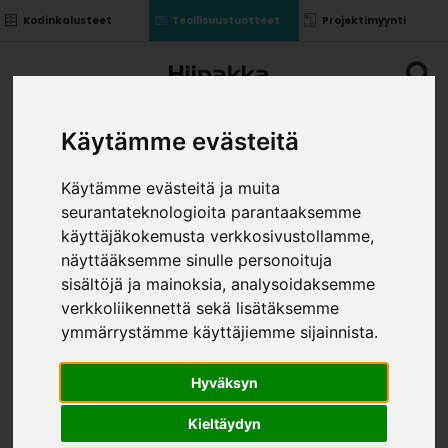
Kodinkalusteet
Teollisuustuotteet
Projektimyynti
Käytämme evästeitä
Käytämme evästeitä ja muita
seurantateknologioita parantaaksemme
UPPOKANTARUUVI TX 4X 12
käyttäjäkokemusta verkkosivustollamme,
14581 A2
näyttääksemme sinulle personoituja
»
»
»
sisältöjä ja mainoksia, analysoidaksemme
Teollisuustuotteet
Helat
Ruuvit ja puutapit
Uppokantaruuvi TX 4x 12 14581 A2
verkkoliikennettä sekä lisätäksemme
KOKO
ymmärrystämme käyttäjiemme sijainnista.
Hyväksyn
Kieltäydyn