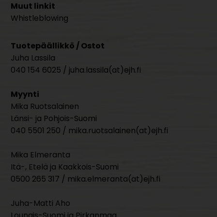
Muut linkit
Whistleblowing
Tuotepäällikkö / Ostot
Juha Lassila
040 154 6025 / juha.lassila(at)ejh.fi
Myynti
Mika Ruotsalainen
Länsi- ja Pohjois-Suomi
040 5501 250 / mika.ruotsalainen(at)ejh.fi
Mika Elmeranta
Itä-, Etelä ja Kaakkois-Suomi
0500 265 317 / mika.elmeranta(at)ejh.fi
Juha-Matti Aho
Lounais-Suomi ja Pirkanmaa