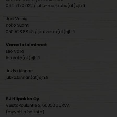
044 7170 022 / juha-matti.aho(at)ejh.fi
Jani Vainio
Koko Suomi
050 523 8845 / jani.vainio(at)ejh.fi
Varastotoiminnot
Leo Väliä
leo.valia(at)ejh.fi
Jukka Kinnari
jukka.kinnari(at)ejh.fi
E J Hiipakka Oy
Veistokouluntie 2, 66300 JURVA
(myynti ja hallinto)