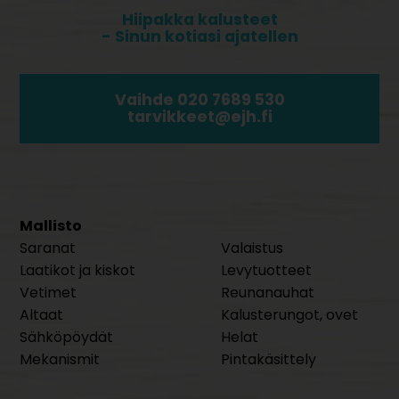
Hiipakka kalusteet
- Sinun kotiasi ajatellen
Vaihde 020 7689 530
tarvikkeet@ejh.fi
Mallisto
Saranat
Valaistus
Laatikot ja kiskot
Levytuotteet
Vetimet
Reunanauhat
Altaat
Kalusterungot, ovet
Sähköpöydät
Helat
Mekanismit
Pintakäsittely