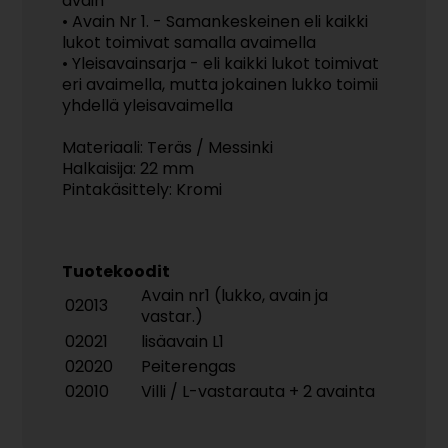
avain
• Avain Nr 1. - Samankeskeinen eli kaikki
lukot toimivat samalla avaimella
• Yleisavainsarja - eli kaikki lukot toimivat
eri avaimella, mutta jokainen lukko toimii
yhdellä yleisavaimella
Materiaali: Teräs / Messinki
Halkaisija: 22 mm
Pintakäsittely: Kromi
Tuotekoodit
Avain nr1 (lukko, avain ja
02013
vastar.)
02021
lisäavain L1
02020
Peiterengas
02010
Villi / L-vastarauta + 2 avainta