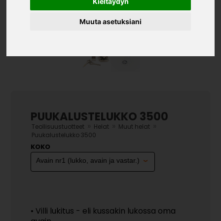
Kieltäydyn
Muuta asetuksiani
PUUKALUSTELUKKO 3500
»
»
»
Teollisuustuotteet
Helat
Muut helat
Puukalustelukko 3500
KOKO
• Villi lukitus - eli kussakin lukossa oma