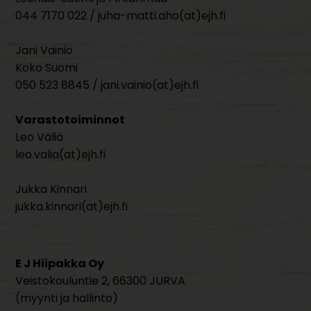
044 7170 022 / juha-matti.aho(at)ejh.fi
Jani Vainio
Koko Suomi
050 523 8845 / jani.vainio(at)ejh.fi
Varastotoiminnot
Leo Väliä
leo.valia(at)ejh.fi
Jukka Kinnari
jukka.kinnari(at)ejh.fi
E J Hiipakka Oy
Veistokouluntie 2, 66300 JURVA
(myynti ja hallinto)