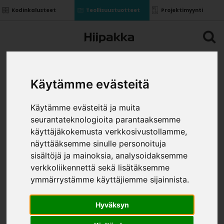
Kodinkalusteet
Teollisuustuotteet
Projektimyynti
Käytämme evästeitä
Käytämme evästeitä ja muita
seurantateknologioita parantaaksemme
käyttäjäkokemusta verkkosivustollamme,
näyttääksemme sinulle personoituja
sisältöjä ja mainoksia, analysoidaksemme
verkkoliikennettä sekä lisätäksemme
ymmärrystämme käyttäjiemme sijainnista.
Hyväksyn