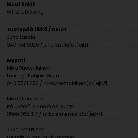
Muut linkit
Whistleblowing
Tuotepäällikkö / Ostot
Juha Lassila
040 154 6025 / juha.lassila(at)ejh.fi
Myynti
Mika Ruotsalainen
Länsi- ja Pohjois-Suomi
040 5501 250 / mika.ruotsalainen(at)ejh.fi
Mika Elmeranta
Itä-, Etelä ja Kaakkois-Suomi
0500 265 317 / mika.elmeranta(at)ejh.fi
Juha-Matti Aho
Lounais-Suomi ja Pirkanmaa