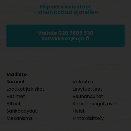
Hiipakka kalusteet
- Sinun kotiasi ajatellen
Vaihde 020 7689 530
tarvikkeet@ejh.fi
Mallisto
Saranat
Valaistus
Laatikot ja kiskot
Levytuotteet
Vetimet
Reunanauhat
Altaat
Kalusterungot, ovet
Sähköpöydät
Helat
Mekanismit
Pintakäsittely