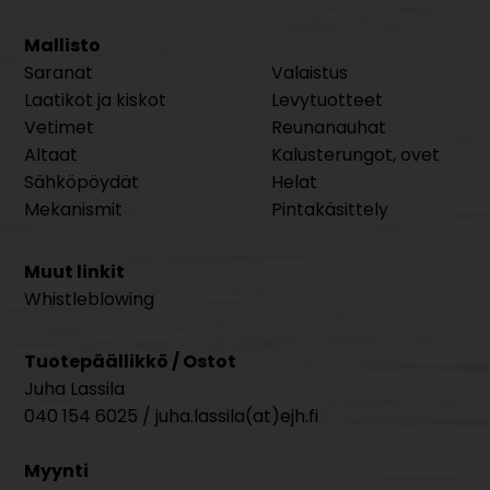
Mallisto
Saranat
Valaistus
Laatikot ja kiskot
Levytuotteet
Vetimet
Reunanauhat
Altaat
Kalusterungot, ovet
Sähköpöydät
Helat
Mekanismit
Pintakäsittely
Muut linkit
Whistleblowing
Tuotepäällikkö / Ostot
Juha Lassila
040 154 6025 / juha.lassila(at)ejh.fi
Myynti