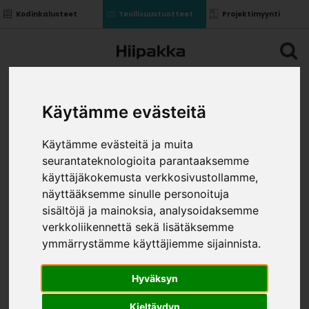
Kodinkalusteet
Teollisuustuotteet
Projektimyynti
Käytämme evästeitä
Käytämme evästeitä ja muita
seurantateknologioita parantaaksemme
käyttäjäkokemusta verkkosivustollamme,
näyttääksemme sinulle personoituja
sisältöjä ja mainoksia, analysoidaksemme
verkkoliikennettä sekä lisätäksemme
ymmärrystämme käyttäjiemme sijainnista.
Hyväksyn
Kieltäydyn