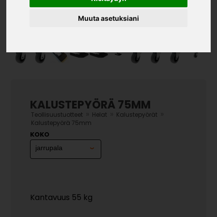
Muuta asetuksiani
KALUSTEPYÖRÄ 75MM
»
»
»
Teollisuustuotteet
Helat
Kalustepyörät
Kalustepyörä 75mm
KOKO
Kantavuus 55 kg