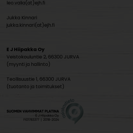
leo.valia(at)ejh.fi
Jukka Kinnari
jukka.kinnari(at)ejh.fi
E J Hiipakka Oy
Veistokouluntie 2, 66300 JURVA
(myynti ja hallinto)
Teollisuustie 1, 66300 JURVA
(tuotanto ja toimitukset)