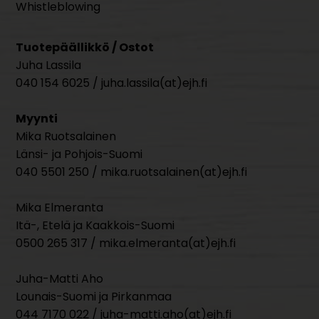
Whistleblowing
Tuotepäällikkö / Ostot
Juha Lassila
040 154 6025 / juha.lassila(at)ejh.fi
Myynti
Mika Ruotsalainen
Länsi- ja Pohjois-Suomi
040 5501 250 / mika.ruotsalainen(at)ejh.fi
Mika Elmeranta
Itä-, Etelä ja Kaakkois-Suomi
0500 265 317 / mika.elmeranta(at)ejh.fi
Juha-Matti Aho
Lounais-Suomi ja Pirkanmaa
044 7170 022 / juha-matti.aho(at)ejh.fi