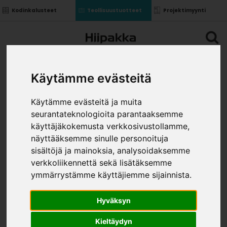
Kodinkalusteet
Teollisuustuotteet
Projektimyynti
Käytämme evästeitä
Käytämme evästeitä ja muita
seurantateknologioita parantaaksemme
käyttäjäkokemusta verkkosivustollamme,
näyttääksemme sinulle personoituja
sisältöjä ja mainoksia, analysoidaksemme
verkkoliikennettä sekä lisätäksemme
ymmärrystämme käyttäjiemme sijainnista.
Hyväksyn
Kieltäydyn