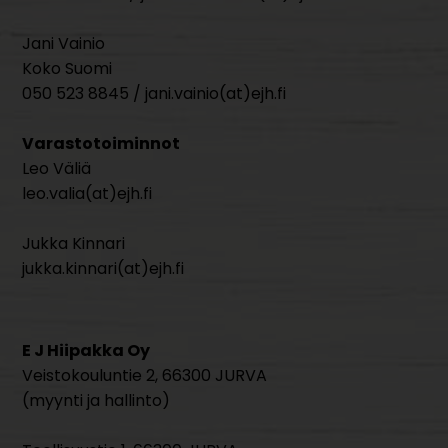
Jani Vainio
Koko Suomi
050 523 8845 / jani.vainio(at)ejh.fi
Varastotoiminnot
Leo Väliä
leo.valia(at)ejh.fi
Jukka Kinnari
jukka.kinnari(at)ejh.fi
E J Hiipakka Oy
Veistokouluntie 2, 66300 JURVA
(myynti ja hallinto)