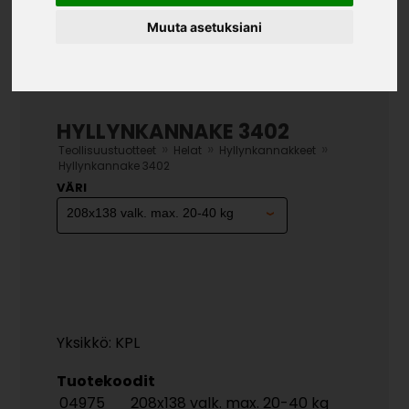
Muuta asetuksiani
HYLLYNKANNAKE 3402
»
»
»
Teollisuustuotteet
Helat
Hyllynkannakkeet
Hyllynkannake 3402
VÄRI
Yksikkö: KPL
Tuotekoodit
04975
208x138 valk. max. 20-40 kg