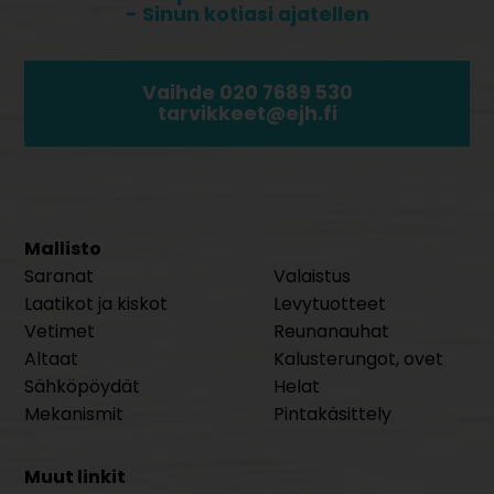
- Sinun kotiasi ajatellen
Vaihde 020 7689 530
tarvikkeet@ejh.fi
Mallisto
Saranat
Valaistus
Laatikot ja kiskot
Levytuotteet
Vetimet
Reunanauhat
Altaat
Kalusterungot, ovet
Sähköpöydät
Helat
Mekanismit
Pintakäsittely
Muut linkit