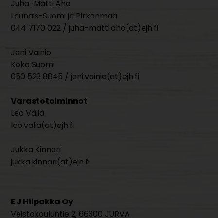
Juha-Matti Aho
Lounais-Suomi ja Pirkanmaa
044 7170 022 / juha-matti.aho(at)ejh.fi
Jani Vainio
Koko Suomi
050 523 8845 / jani.vainio(at)ejh.fi
Varastotoiminnot
Leo Väliä
leo.valia(at)ejh.fi
Jukka Kinnari
jukka.kinnari(at)ejh.fi
E J Hiipakka Oy
Veistokouluntie 2, 66300 JURVA