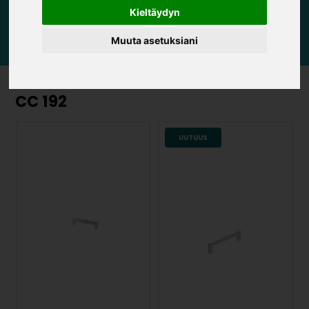
Kieltäydyn
Muuta asetuksiani
CC 192
UUTUUS