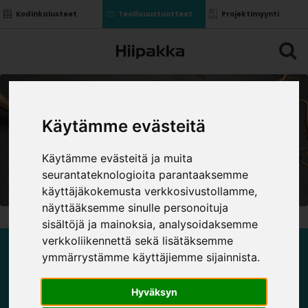
Kodinkalusteet
Teollisuustuotteet
Projektimyynti
Käytämme evästeitä
Käytämme evästeitä ja muita
seurantateknologioita parantaaksemme
käyttäjäkokemusta verkkosivustollamme,
näyttääksemme sinulle personoituja
sisältöjä ja mainoksia, analysoidaksemme
verkkoliikennettä sekä lisätäksemme
ymmärrystämme käyttäjiemme sijainnista.
CC 192
Hyväksyn