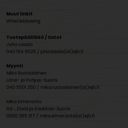
Muut linkit
Whistleblowing
Tuotepäällikkö / Ostot
Juha Lassila
040 154 6025 / juha.lassila(at)ejh.fi
Myynti
Mika Ruotsalainen
Länsi- ja Pohjois-Suomi
040 5501 250 / mika.ruotsalainen(at)ejh.fi
Mika Elmeranta
Itä-, Etelä ja Kaakkois-Suomi
0500 265 317 / mika.elmeranta(at)ejh.fi