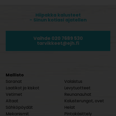
Hiipakka kalusteet
- Sinun kotiasi ajatellen
Vaihde 020 7689 530
tarvikkeet@ejh.fi
Mallisto
Saranat
Valaistus
Laatikot ja kiskot
Levytuotteet
Vetimet
Reunanauhat
Altaat
Kalusterungot, ovet
Sähköpöydät
Helat
Mekanismit
Pintakäsittely