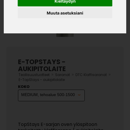
Kieltäydyn
Muuta asetuksiani
E-TOPSTAYS -
AUKIPITOLAITE
»
»
»
Teollisuustuotteet
Saranat
DTC Klaffisaranat
E-TopStays - aukipitolaite
KOKO
TopStays E-sarjan oven ylöspitoon