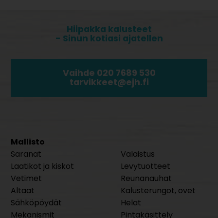
Hiipakka kalusteet
- Sinun kotiasi ajatellen
Vaihde 020 7689 530
tarvikkeet@ejh.fi
Mallisto
Saranat
Valaistus
Laatikot ja kiskot
Levytuotteet
Vetimet
Reunanauhat
Altaat
Kalusterungot, ovet
Sähköpöydät
Helat
Mekanismit
Pintakäsittely