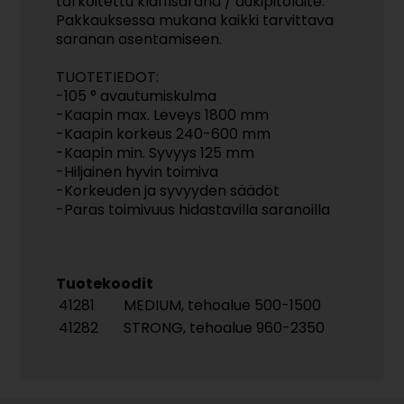
tarkoitettu klaffisarana / aukipitolaite.
Pakkauksessa mukana kaikki tarvittava
saranan asentamiseen.
TUOTETIEDOT:
-105 ° avautumiskulma
-Kaapin max. Leveys 1800 mm
-Kaapin korkeus 240-600 mm
-Kaapin min. Syvyys 125 mm
-Hiljainen hyvin toimiva
-Korkeuden ja syvyyden säädöt
-Paras toimivuus hidastavilla saranoilla
Tuotekoodit
41281
MEDIUM, tehoalue 500-1500
41282
STRONG, tehoalue 960-2350