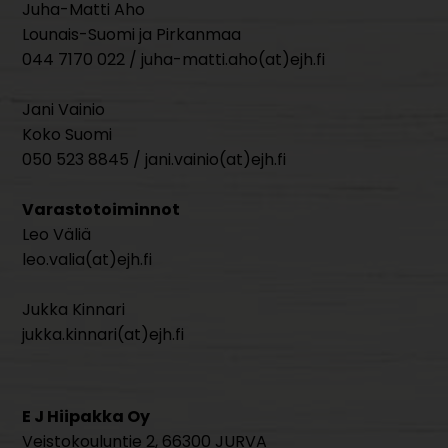
Juha-Matti Aho
Lounais-Suomi ja Pirkanmaa
044 7170 022 / juha-matti.aho(at)ejh.fi
Jani Vainio
Koko Suomi
050 523 8845 / jani.vainio(at)ejh.fi
Varastotoiminnot
Leo Väliä
leo.valia(at)ejh.fi
Jukka Kinnari
jukka.kinnari(at)ejh.fi
E J Hiipakka Oy
Veistokouluntie 2, 66300 JURVA