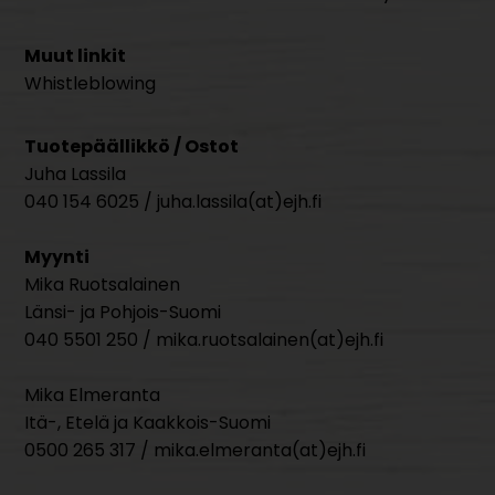
Muut linkit
Whistleblowing
Tuotepäällikkö / Ostot
Juha Lassila
040 154 6025 / juha.lassila(at)ejh.fi
Myynti
Mika Ruotsalainen
Länsi- ja Pohjois-Suomi
040 5501 250 / mika.ruotsalainen(at)ejh.fi
Mika Elmeranta
Itä-, Etelä ja Kaakkois-Suomi
0500 265 317 / mika.elmeranta(at)ejh.fi