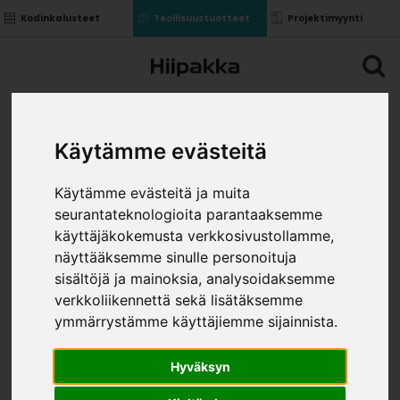
Kodinkalusteet
Teollisuustuotteet
Projektimyynti
Käytämme evästeitä
Käytämme evästeitä ja muita
seurantateknologioita parantaaksemme
käyttäjäkokemusta verkkosivustollamme,
näyttääksemme sinulle personoituja
sisältöjä ja mainoksia, analysoidaksemme
verkkoliikennettä sekä lisätäksemme
ymmärrystämme käyttäjiemme sijainnista.
Hyväksyn