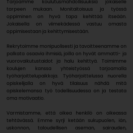
Tarjoamme koulutusmahdollisuuksia jokaiselle
tarpeen mukaan. Monitaitoisuus ja työssä
oppiminen on hyvä tapa kehittää itseään.
Jokaisella on viimekädessä vastuu omasta
oppimisestaan ja kehittymisestään.
Rekrytoimme monipuolisesti ja tavoitteenamme on
palkata osaavia ihmisiä, joilla on hyvät ammatti- ja
vuorovaikutustaidot ja halu kehittyä. Toimimme
koulujen kanssa yhteistyössä tarjoamalla
työharjoittelupaikkoja. Työharjoittelussa nuorella
opiskelijalla on hyvä tilaisuus nähdä mitä
opiskelemansa työ todellisuudessa on ja testata
oma motivaatio.
Varmistamme, että oikea henkilö on oikeassa
tehtävässä. Emme syrji ketään sukupuolen, iän,
uskonnon, taloudellisen aseman, sairauden,