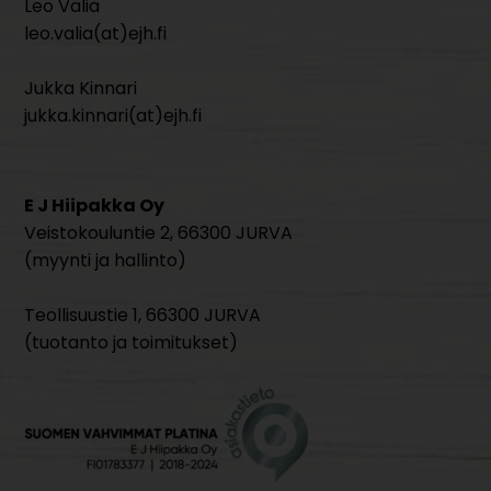
Leo Väliä
leo.valia(at)ejh.fi
Jukka Kinnari
jukka.kinnari(at)ejh.fi
E J Hiipakka Oy
Veistokouluntie 2, 66300 JURVA
(myynti ja hallinto)
Teollisuustie 1, 66300 JURVA
(tuotanto ja toimitukset)