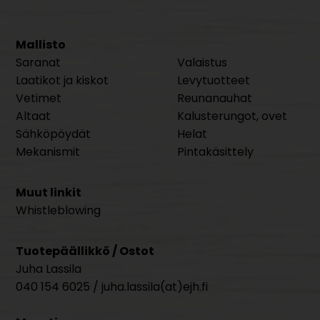
Mallisto
Saranat
Valaistus
Laatikot ja kiskot
Levytuotteet
Vetimet
Reunanauhat
Altaat
Kalusterungot, ovet
Sähköpöydät
Helat
Mekanismit
Pintakäsittely
Muut linkit
Whistleblowing
Tuotepäällikkö / Ostot
Juha Lassila
040 154 6025 / juha.lassila(at)ejh.fi