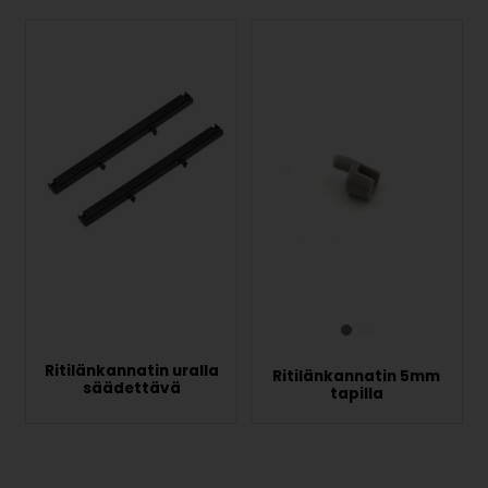
Ritilänkannatin uralla
Ritilänkannatin 5mm
säädettävä
tapilla