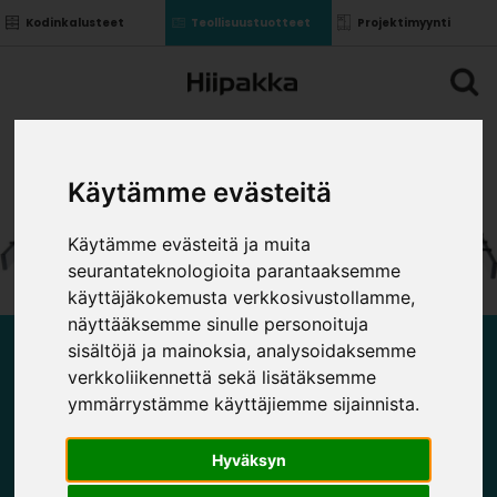
Kodinkalusteet
Teollisuustuotteet
Projektimyynti
Käytämme evästeitä
Käytämme evästeitä ja muita
seurantateknologioita parantaaksemme
käyttäjäkokemusta verkkosivustollamme,
näyttääksemme sinulle personoituja
sisältöjä ja mainoksia, analysoidaksemme
ASTIAKUIVAUSRITILÄT
verkkoliikennettä sekä lisätäksemme
ymmärrystämme käyttäjiemme sijainnista.
Hyväksyn