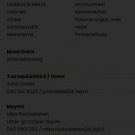
Laatikot ja kiskot
Levytuotteet
Vetimet
Reunanauhat
Altaat
Kalusterungot, ovet
Sähköpöydät
Helat
Mekanismit
Pintakäsittely
Muut linkit
Whistleblowing
Tuotepäällikkö / Ostot
Juha Lassila
040 154 6025 / juha.lassila(at)ejh.fi
Myynti
Mika Ruotsalainen
Länsi- ja Pohjois-Suomi
040 5501 250 / mika.ruotsalainen(at)ejh.fi