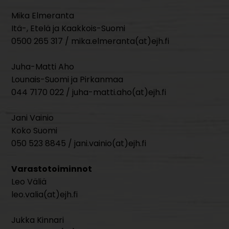
Mika Elmeranta
Itä-, Etelä ja Kaakkois-Suomi
0500 265 317 / mika.elmeranta(at)ejh.fi
Juha-Matti Aho
Lounais-Suomi ja Pirkanmaa
044 7170 022 / juha-matti.aho(at)ejh.fi
Jani Vainio
Koko Suomi
050 523 8845 / jani.vainio(at)ejh.fi
Varastotoiminnot
Leo Väliä
leo.valia(at)ejh.fi
Jukka Kinnari