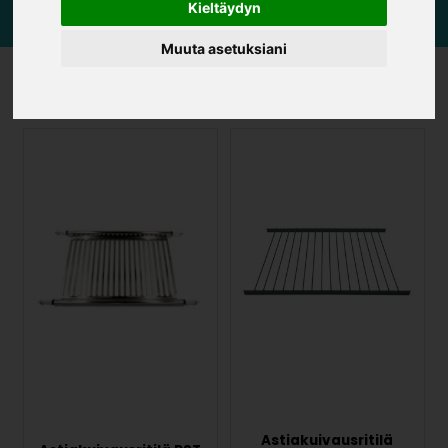
Kieltäydyn
Muuta asetuksiani
Kuivausritilät
Astiakuivausritilä