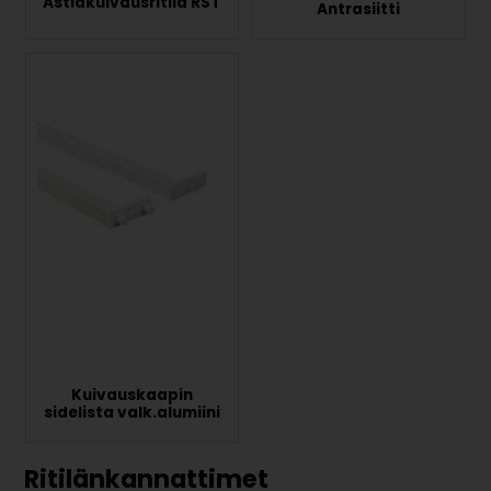
Astiakuivausritilä RST
Antrasiitti
Kuivauskaapin
sidelista valk.alumiini
Ritilänkannattimet