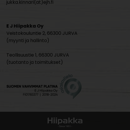
jukka.kinnari(at)ejh.fi
E J Hiipakka Oy
Veistokouluntie 2, 66300 JURVA
(myynti ja hallinto)
Teollisuustie 1, 66300 JURVA
(tuotanto ja toimitukset)