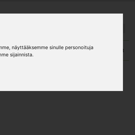
FI
SE
mme, näyttääksemme sinulle personoituja
atalog och monteringsanvisningar
Kundtjänst
me sijainnista.