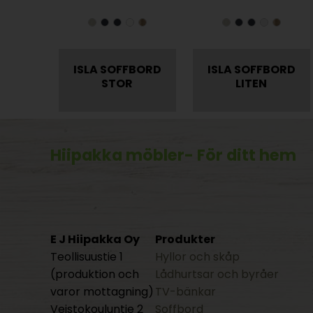
ISLA SOFFBORD
ISLA SOFFBORD
STOR
LITEN
Hiipakka möbler
- För ditt hem
E J Hiipakka Oy
Produkter
Teollisuustie 1
Hyllor och skåp
(produktion och
Lådhurtsar och byråer
varor mottagning)
TV-bänkar
Veistokouluntie 2
Soffbord