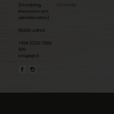
(försäljning,
Vitrinskåp
showroom och
administration)
66300 JURVA
+358 (0)20 7689
500
info@ejh.fi