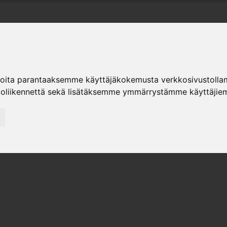
ER
ioita parantaaksemme käyttäjäkokemusta verkkosivustolla
ter
Sortiment
Hiipakka
Återförsäljare
K
koliikennettä sekä lisätäksemme ymmärrystämme käyttäjiem