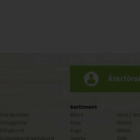
Återförsä
Sortiment
Garderober
Black
Luna / Isl
Sänggavlar
Eazy
Nauvo
Sängbord
Ergo
Niklas
Arbetsbord/skrivbord
Jenna
Solo