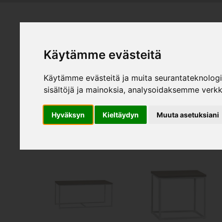
HEMMÖBL
Käytämme evästeitä
Käytämme evästeitä ja muita seurantateknolog
Produk
sisältöjä ja mainoksia, analysoidaksemme verk
Soffbord
Hyväksyn
Kieltäydyn
Muuta asetuksiani