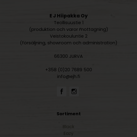
E J Hiipakka Oy
Teollisuustie 1
(produktion och varor mottagning)
Veistokouluntie 2
(försäljning, showroom och administration)
66300 JURVA
+358 (0)20 7689 500
info@ejh.fi
Sortiment
Black
Eazy