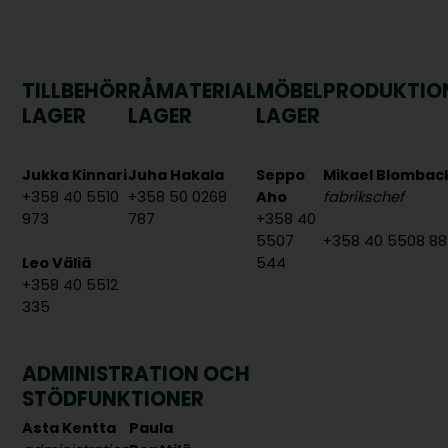
TILLBEHÖR
RÅMATERIAL
MÖBEL
PRODUKTIO
LAGER
LAGER
LAGER
Jukka Kinnari
Juha Hakala
Seppo
Mikael Blombac
+358 40 5510
+358 50 0268
Aho
fabrikschef
973
787
+358 40
5507
+358 40 5508 8
Leo Väliä
544
+358 40 5512
335
ADMINISTRATION OCH
STÖDFUNKTIONER
Asta Kentta
Paula