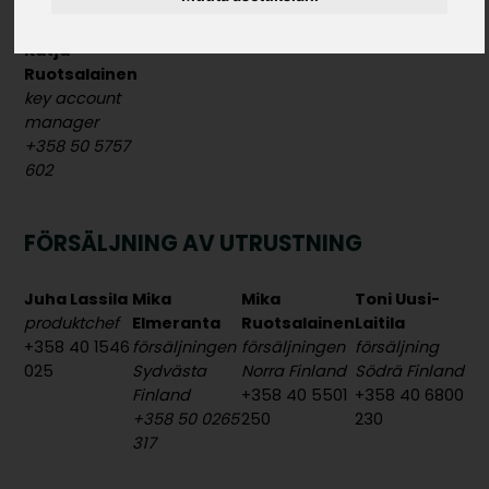
532
+358 40 0218
617
Katja
Ruotsalainen
key account
manager
+358 50 5757
602
FÖRSÄLJNING AV UTRUSTNING
Juha Lassila
Mika
Mika
Toni Uusi-
produktchef
Elmeranta
Ruotsalainen
Laitila
+358 40 1546
försäljningen
försäljningen
försäljning
025
Sydvästa
Norra Finland
Södrä Finland
Finland
+358 40 5501
+358 40 6800
+358 50 0265
250
230
317