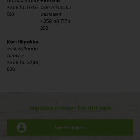
administration
Penttilä
+358 50 5757
administrativ
510
assistent
+358 40 7174
292
Kari Hiipakka
verkställande
direktör
+358 50 3248
826
Hiipakka möbler
- För ditt hem
Återförsäljare ›