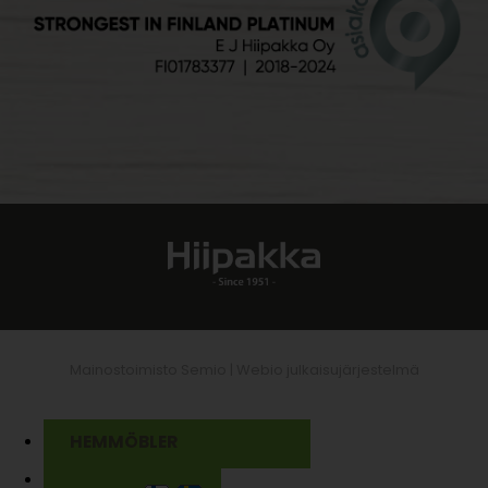
Mainostoimisto Semio |
Webio julkaisujärjestelmä
HEMMÖBLER