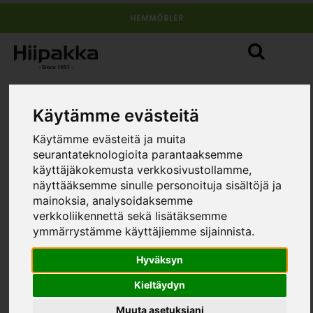
HEMMÖBLER
Käytämme evästeitä
Vår personal
Käytämme evästeitä ja muita
seurantateknologioita parantaaksemme
käyttäjäkokemusta verkkosivustollamme,
Våra e-postadresser har formatet
näyttääksemme sinulle personoituja sisältöjä ja
förnamn.efternamn@ejh.fi
mainoksia, analysoidaksemme
HEMINREDNING
verkkoliikennettä sekä lisätäksemme
ymmärrystämme käyttäjiemme sijainnista.
Päivi
Ann-Sofia
Blomback
Kinnari
Hyväksyn
försäljnings
regionsäljare
manager
och produkt
Kieltäydyn
+358 50 5561
utveckling
Muuta asetuksiani