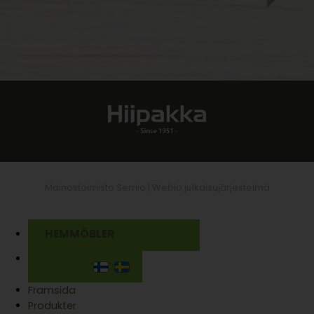
Mainostoimisto Semio |
Webio julkaisujärjestelmä
HEMMÖBLER
Framsida
Produkter