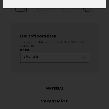
Isla soffbord liten
»
»
»
hemmöbler
Möbelserier
Lisbeth / Luna / Isla
Isla
soffbord liten
FÄRG
MATERIAL
VARANS MÅTT