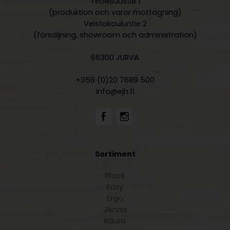
Teollisuustie 1
(produktion och varor mottagning)
Veistokouluntie 2
(försäljning, showroom och administration)
66300 JURVA
+358 (0)20 7689 500
info@ejh.fi
Sortiment
Black
Eazy
Ergo
Jenna
Kaura