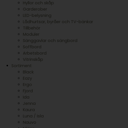
Hyllor och skåp
Garderober
LED-belysning
Lådhurtsar, byråer och TV-bänkar
Tillbehör
Moduler
Sänggavlar och sängbord
Soffbord
Arbetsbord
Vitrinskåp
Sortiment
Black
Eazy
Ergo
Fjord
Ida
Jenna
Kaura
Luna / Isla
Nauvo