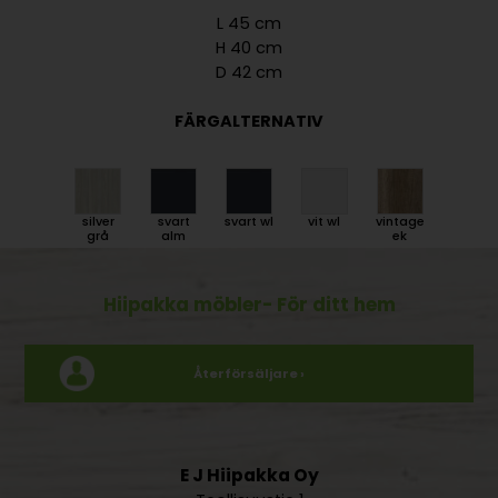
L 45 cm
H 40 cm
D 42 cm
FÄRGALTERNATIV
silver
svart
svart wl
vit wl
vintage
grå
alm
ek
Hiipakka möbler
- För ditt hem
Återförsäljare ›
E J Hiipakka Oy