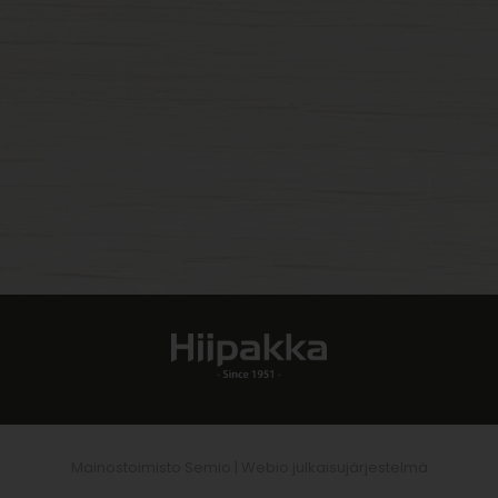
Mainostoimisto Semio |
Webio julkaisujärjestelmä