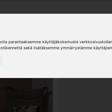
ER
ter
Sortiment
Hiipakka
Återförsäljare
K
ioita parantaaksemme käyttäjäkokemusta verkkosivustolla
koliikennettä sekä lisätäksemme ymmärrystämme käyttäjiem
Lisbeth /