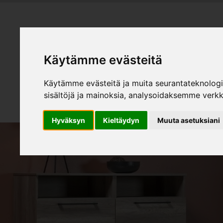
HEMMÖBL
Käytämme evästeitä
Produk
Käytämme evästeitä ja muita seurantateknolog
sisältöjä ja mainoksia, analysoidaksemme verk
Hyväksyn
Kieltäydyn
Muuta asetuksiani