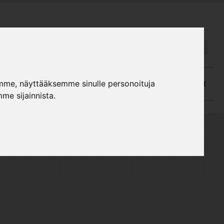
FI
SE
atalog och monteringsanvisningar
Kundtjänst
mme, näyttääksemme sinulle personoituja
me sijainnista.
 Luna / Isla