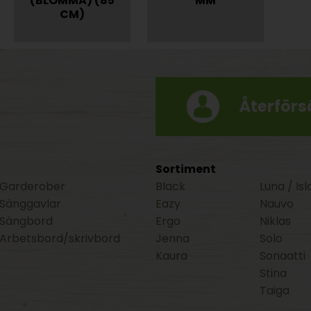
(BLOMMA) (85
MM
CM)
Återförsä
Sortiment
Garderober
Black
Luna / Isl
Sänggavlar
Eazy
Nauvo
Sängbord
Ergo
Niklas
Arbetsbord/skrivbord
Jenna
Solo
Kaura
Sonaatti
Stina
Taiga