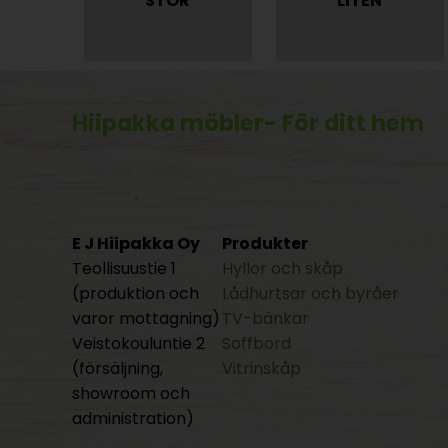
STOR
LITEN
Hiipakka möbler
- För ditt hem
E J Hiipakka Oy
Produkter
Teollisuustie 1
Hyllor och skåp
(produktion och
Lådhurtsar och byråer
varor mottagning)
TV-bänkar
Veistokouluntie 2
Soffbord
(försäljning,
Vitrinskåp
showroom och
administration)