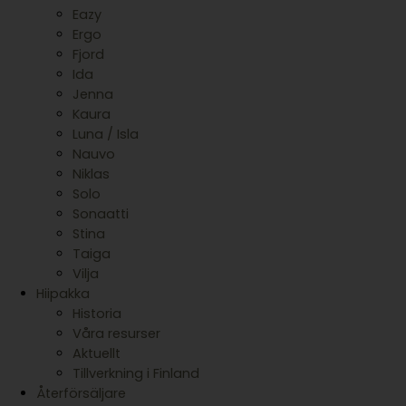
Eazy
Ergo
Fjord
Ida
Jenna
Kaura
Luna / Isla
Nauvo
Niklas
Solo
Sonaatti
Stina
Taiga
Vilja
Hiipakka
Historia
Våra resurser
Aktuellt
Tillverkning i Finland
Återförsäljare