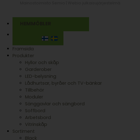
Mainostoimisto Semio |
Webio julkaisujärjestelmä
HEMMÖBLER
Framsida
Produkter
Hyllor och skåp
Garderober
LED-belysning
Lådhurtsar, byråer och TV-bänkar
Tillbehör
Moduler
Sänggavlar och sängbord
Soffbord
Arbetsbord
Vitrinskåp
Sortiment
Black