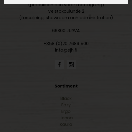
(produktion och varor mottagning)
Veistokouluntie 2
(försäljning, showroom och administration)
66300 JURVA
+358 (0)20 7689 500
info@ejh.fi
Sortiment
Black
Eazy
Ergo
Jenna
Kaura