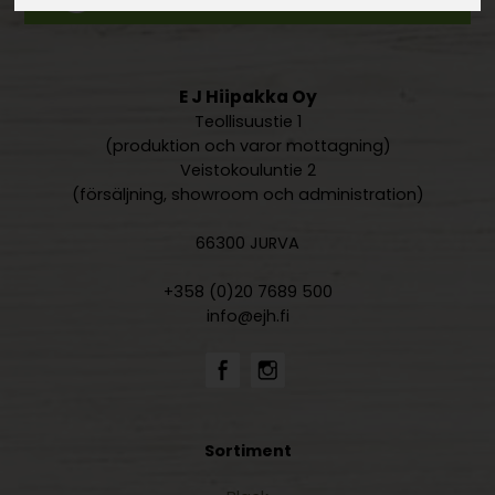
E J Hiipakka Oy
Teollisuustie 1
(produktion och varor mottagning)
Veistokouluntie 2
(försäljning, showroom och administration)
66300 JURVA
+358 (0)20 7689 500
info@ejh.fi
Sortiment