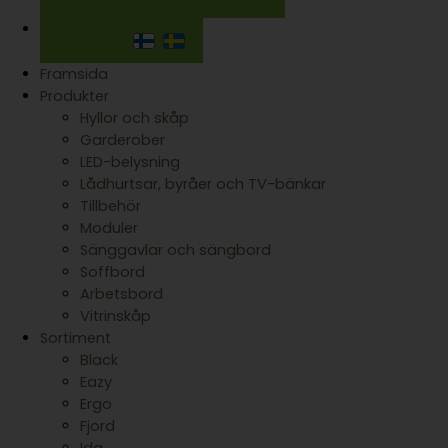
Framsida
Produkter
Hyllor och skåp
Garderober
LED-belysning
Lådhurtsar, byråer och TV-bänkar
Tillbehör
Moduler
Sänggavlar och sängbord
Soffbord
Arbetsbord
Vitrinskåp
Sortiment
Black
Eazy
Ergo
Fjord