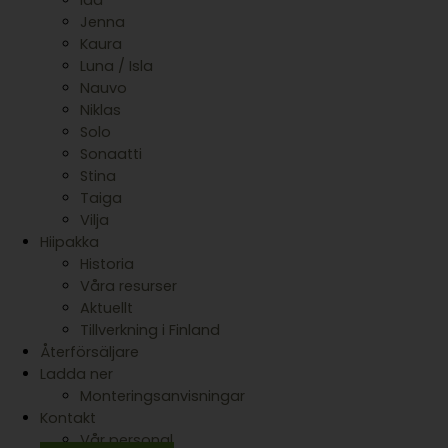
Ida
Jenna
Kaura
Luna / Isla
Nauvo
Niklas
Solo
Sonaatti
Stina
Taiga
Vilja
Hiipakka
Historia
Våra resurser
Aktuellt
Tillverkning i Finland
Återförsäljare
Ladda ner
Monteringsanvisningar
Kontakt
Vår personal