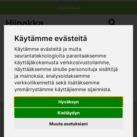
HEMMÖBLER
Käytämme evästeitä
Käytämme evästeitä ja muita
Aktuellt
seurantateknologioita parantaaksemme
käyttäjäkokemusta verkkosivustollamme,
näyttääksemme sinulle personoituja sisältöjä
ja mainoksia, analysoidaksemme
Webbplatsen har uppdaterats
verkkoliikennettä sekä lisätäksemme
ymmärrystämme käyttäjiemme sijainnista.
Hyväksyn
Kieltäydyn
Hiipakka möbler
- För ditt hem
Muuta asetuksiani
Återförsäljare ›