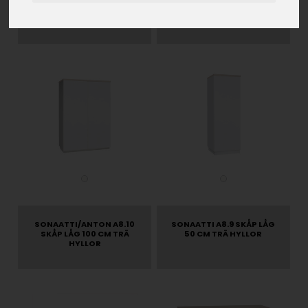
SKÅP 50 CM, TRÄ HYLLOR
SKÅP 100 CM, TRÄ
HYLLOR
SONAATTI/ANTON A8.10
SONAATTI A8.9 SKÅP LÅG
SKÅP LÅG 100 CM TRÄ
50 CM TRÄ HYLLOR
HYLLOR