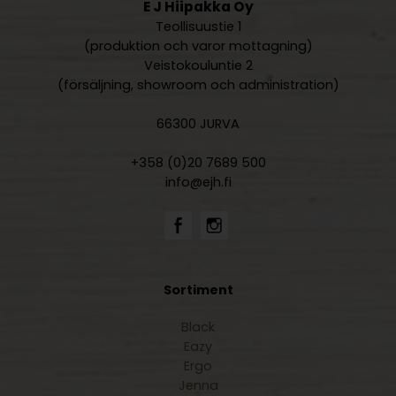
E J Hiipakka Oy
Teollisuustie 1
(produktion och varor mottagning)
Veistokouluntie 2
(försäljning, showroom och administration)
66300 JURVA
+358 (0)20 7689 500
info@ejh.fi
Sortiment
Black
Eazy
Ergo
Jenna