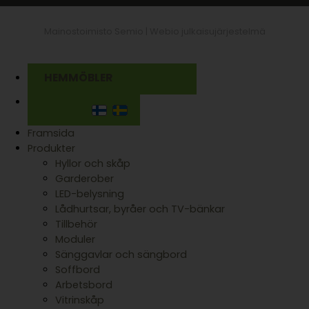
Mainostoimisto Semio |
Webio julkaisujärjestelmä
HEMMÖBLER
Framsida
Produkter
Hyllor och skåp
Garderober
LED-belysning
Lådhurtsar, byråer och TV-bänkar
Tillbehör
Moduler
Sänggavlar och sängbord
Soffbord
Arbetsbord
Vitrinskåp