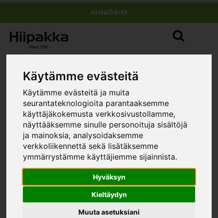
HEMMÖBLER
Hyllor och skåp
Käytämme evästeitä
Käytämme evästeitä ja muita
seurantateknologioita parantaaksemme
käyttäjäkokemusta verkkosivustollamme,
näyttääksemme sinulle personoituja sisältöjä
ja mainoksia, analysoidaksemme
verkkoliikennettä sekä lisätäksemme
ymmärrystämme käyttäjiemme sijainnista.
Hyväksyn
Kieltäydyn
Muuta asetuksiani
SONAATTI/ANTON A7.10
SONAATTI/ANTON A7.9