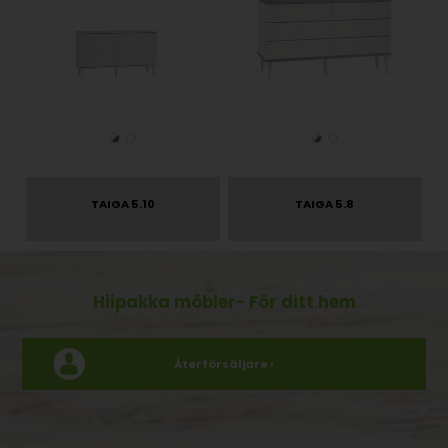
TAIGA 5.10
TAIGA 5.8
Hiipakka möbler
- För ditt hem
Återförsäljare ›