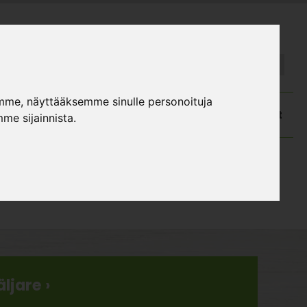
FI
SE
mme, näyttääksemme sinulle personoituja
atalog och monteringsanvisningar
Kundtjänst
me sijainnista.
ljare ›