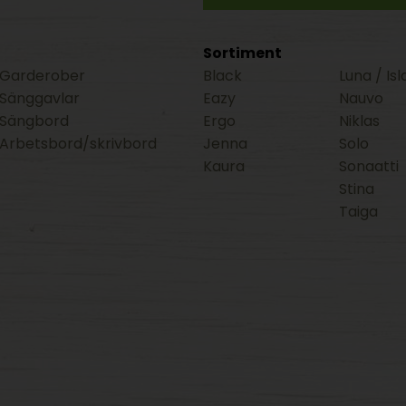
Sortiment
Garderober
Black
Luna / Isl
Sänggavlar
Eazy
Nauvo
Sängbord
Ergo
Niklas
Arbetsbord/skrivbord
Jenna
Solo
Kaura
Sonaatti
Stina
Taiga