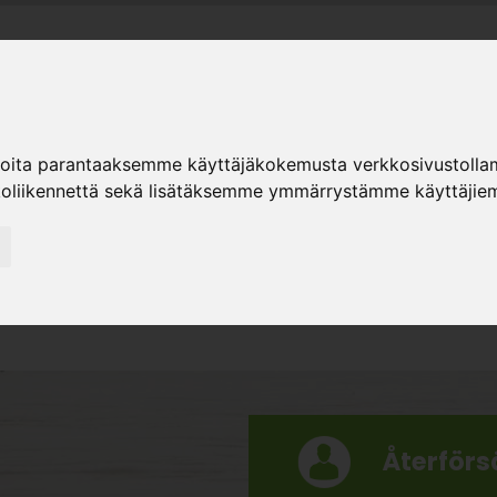
ER
ioita parantaaksemme käyttäjäkokemusta verkkosivustolla
ter
Sortiment
Hiipakka
Återförsäljare
K
koliikennettä sekä lisätäksemme ymmärrystämme käyttäjiem
Återförsä