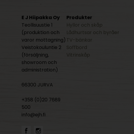
E J Hiipakka Oy
Produkter
Teollisuustie 1
Hyllor och skåp
(produktion och
Lådhurtsar och byråer
varor mottagning)
TV-bänkar
Veistokouluntie 2
Soffbord
(försäljning,
Vitrinskåp
showroom och
administration)
66300 JURVA
+358 (0)20 7689
500
info@ejh.fi