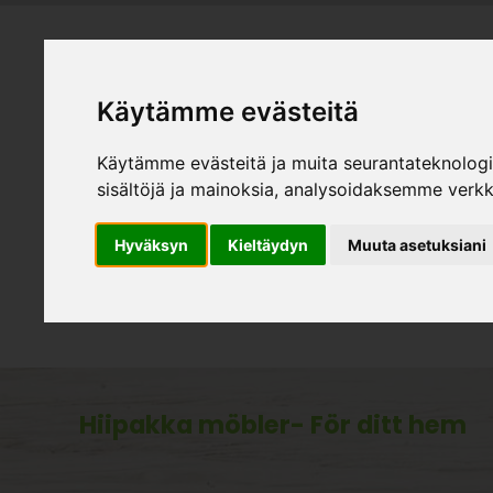
Käytämme evästeitä
HEMMÖBL
Käytämme evästeitä ja muita seurantateknolog
Produk
sisältöjä ja mainoksia, analysoidaksemme verk
Hyväksyn
Kieltäydyn
Muuta asetuksiani
Tillbehör
Hiipakka möbler
- För ditt hem