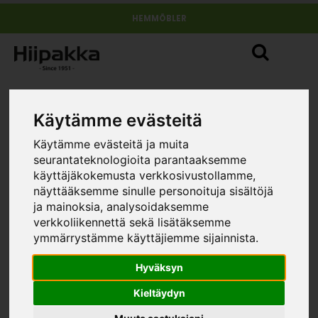
HEMMÖBLER
Käytämme evästeitä
E J Hiipakka
Käytämme evästeitä ja muita
seurantateknologioita parantaaksemme
Hiipakka är ett familjeföretag som betjänar
käyttäjäkokemusta verkkosivustollamme,
möbelindustrin i hela Finland. Vi letar världen över efter
näyttääksemme sinulle personoituja sisältöjä
nya, innovativa komponeter som kan användas inom
ja mainoksia, analysoidaksemme
möbel- och köksinredningsindustrin.
verkkoliikennettä sekä lisätäksemme
ymmärrystämme käyttäjiemme sijainnista.
Vi har en egen fabrik som tillverkar moderna, snygga
Hyväksyn
och funktionella möbler för finländska och
skandinaviska hem. Våra möbler tillverkas i Jurva i
Kieltäydyn
Kurikka kommun, som ligger i Södra
Österbotten i Finland. Dessa trakter har en lång