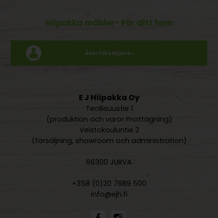
Hiipakka möbler
- För ditt hem
Återförsäljare ›
E J Hiipakka Oy
Teollisuustie 1
(produktion och varor mottagning)
Veistokouluntie 2
(försäljning, showroom och administration)
66300 JURVA
+358 (0)20 7689 500
info@ejh.fi