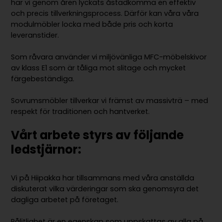
har vi genom åren lyckats åstadkomma en effektiv
och precis tillverkningsprocess. Därför kan våra våra
modulmöbler locka med både pris och korta
leveranstider.
Som råvara använder vi miljövänliga MFC-möbelskivor
av klass E1 som är tåliga mot slitage och mycket
färgebeständiga.
Sovrumsmöbler tillverkar vi främst av massivträ – med
respekt för traditionen och hantverket.
Vårt arbete styrs av följande
ledstjärnor:
Vi på Hiipakka har tillsammans med våra anställda
diskuterat vilka värderingar som ska genomsyra det
dagliga arbetet på företaget.
Pålitlighet är en egenskap som uppskattas av alla på