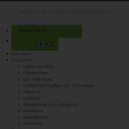
Mainostoimisto Semio |
Webio julkaisujärjestelmä
HEMMÖBLER
Framsida
Produkter
Hyllor och skåp
Garderober
LED-belysning
Lådhurtsar, byråer och TV-bänkar
Tillbehör
Moduler
Sänggavlar och sängbord
Soffbord
Arbetsbord
Vitrinskåp