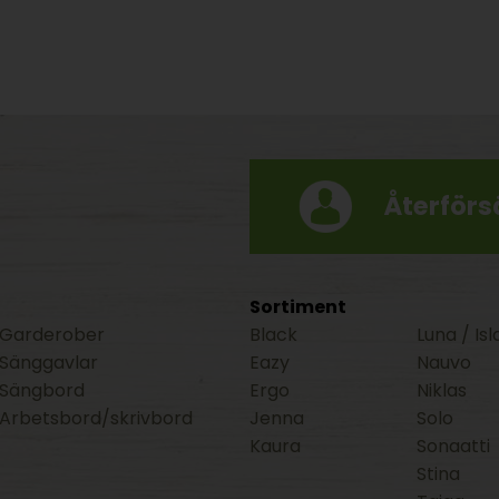
Återförsä
Sortiment
Garderober
Black
Luna / Isl
Sänggavlar
Eazy
Nauvo
Sängbord
Ergo
Niklas
Arbetsbord/skrivbord
Jenna
Solo
Kaura
Sonaatti
Stina