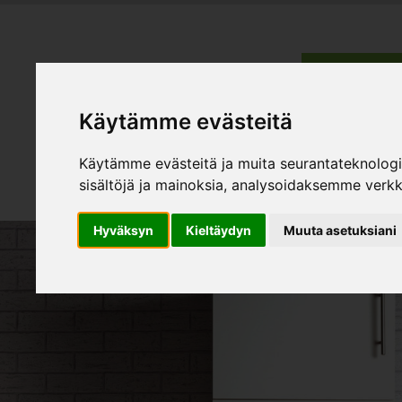
HEMMÖBL
Käytämme evästeitä
Produk
Käytämme evästeitä ja muita seurantateknolog
sisältöjä ja mainoksia, analysoidaksemme verk
Hyväksyn
Kieltäydyn
Muuta asetuksiani