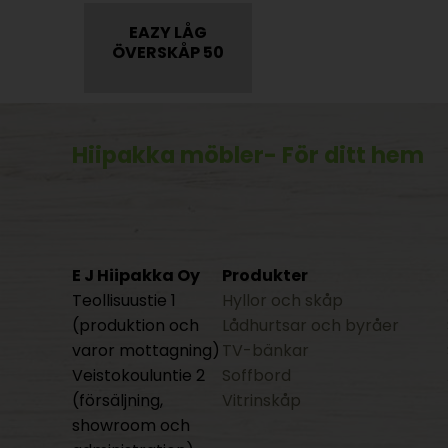
EAZY LÅG
ÖVERSKÅP 50
Hiipakka möbler
- För ditt hem
E J Hiipakka Oy
Produkter
Teollisuustie 1
Hyllor och skåp
(produktion och
Lådhurtsar och byråer
varor mottagning)
TV-bänkar
Veistokouluntie 2
Soffbord
(försäljning,
Vitrinskåp
showroom och