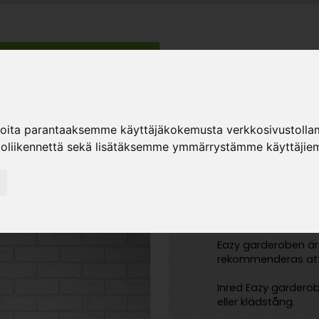
ER
ter
Sortiment
Hiipakka
Återförsäljare
K
ioita parantaaksemme käyttäjäkokemusta verkkosivustolla
koliikennettä sekä lisätäksemme ymmärrystämme käyttäjiem
Eazy
Eazy garderoben är 
rekommenderas att 
Inred Eazy garderob
eller klädstång.