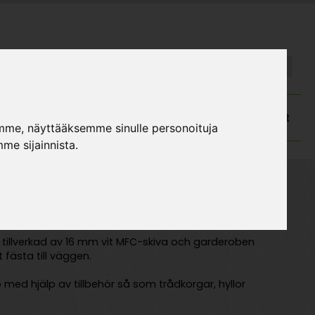
FI
SE
atalog och monteringsanvisningar
Kundtjänst
mme, näyttääksemme sinulle personoituja
me sijainnista.
tillverkad av 16 mm vit MFC-skiva och garderoben
fästa till väggen.
 med hjälp av tillbehör så som trådkorgar, hyllor