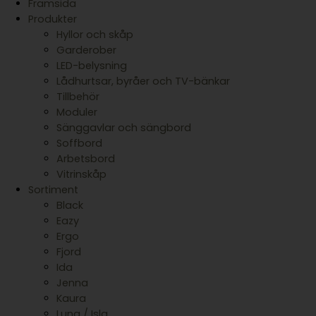
Framsida
Produkter
Hyllor och skåp
Garderober
LED-belysning
Lådhurtsar, byråer och TV-bänkar
Tillbehör
Moduler
Sänggavlar och sängbord
Soffbord
Arbetsbord
Vitrinskåp
Sortiment
Black
Eazy
Ergo
Fjord
Ida
Jenna
Kaura
Luna / Isla