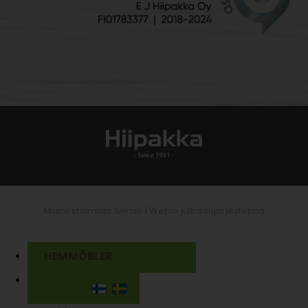
Mainostoimisto Semio |
Webio julkaisujärjestelmä
HEMMÖBLER