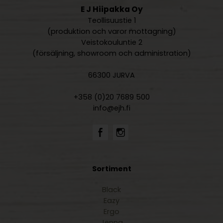
E J Hiipakka Oy
Teollisuustie 1
(produktion och varor mottagning)
Veistokouluntie 2
(försäljning, showroom och administration)
66300 JURVA
+358 (0)20 7689 500
info@ejh.fi
Sortiment
Black
Eazy
Ergo
Jenna