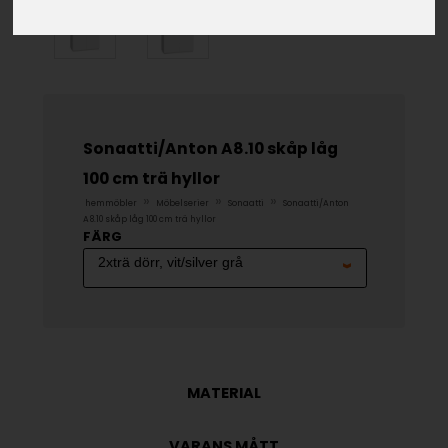
Sonaatti/Anton A8.10 skåp låg
100 cm trä hyllor
»
»
»
hemmöbler
Möbelserier
Sonaatti
Sonaatti/Anton
A8.10 skåp låg 100 cm trä hyllor
FÄRG
MATERIAL
VARANS MÅTT