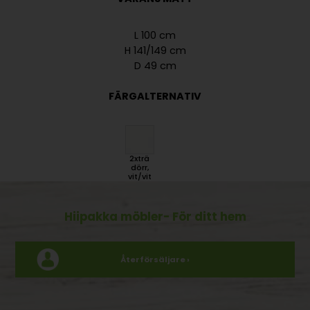
L 100 cm
H 141/149 cm
D 49 cm
FÄRGALTERNATIV
2xträ
dörr,
vit/vit
Hiipakka möbler
- För ditt hem
Återförsäljare ›