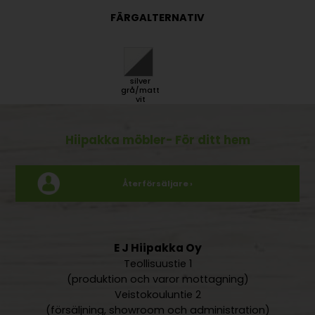
FÄRGALTERNATIV
silver
grå/matt
vit
Hiipakka möbler
- För ditt hem
Återförsäljare ›
E J Hiipakka Oy
Teollisuustie 1
(produktion och varor mottagning)
Veistokouluntie 2
(försäljning, showroom och administration)