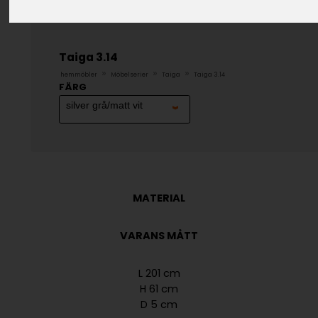
Taiga 3.14
»
»
»
hemmöbler
Möbelserier
Taiga
Taiga 3.14
FÄRG
MATERIAL
VARANS MÅTT
L 201 cm
H 61 cm
D 5 cm