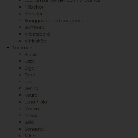
Lådhurtsar, byråer och TV-bänkar
Tillbehör
Moduler
Sänggavlar och sängbord
Soffbord
Arbetsbord
Vitrinskåp
Sortiment
Black
Eazy
Ergo
Fjord
Ida
Jenna
Kaura
Luna / Isla
Nauvo
Niklas
Solo
Sonaatti
Stina