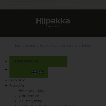
Mainostoimisto Semio |
Webio julkaisujärjestelmä
HEMMÖBLER
Framsida
Produkter
Hyllor och skåp
Garderober
LED-belysning