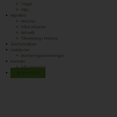
Taiga
Vilja
Hiipakka
Historia
Våra resurser
Aktuellt
Tillverkning i Finland
Återförsäljare
Ladda ner
Monteringsanvisningar
Kontakt
Vår personal
Framsida