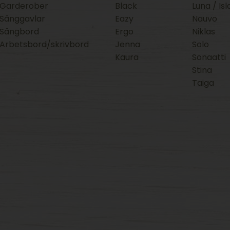
Garderober
Black
Luna / Isl
Sänggavlar
Eazy
Nauvo
Sängbord
Ergo
Niklas
Arbetsbord/skrivbord
Jenna
Solo
Kaura
Sonaatti
Stina
Taiga