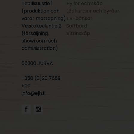
Teollisuustie 1
Hyllor och skåp
(produktion och
Lådhurtsar och byråer
varor mottagning)
TV-bänkar
Veistokouluntie 2
Soffbord
(försäljning,
Vitrinskåp
showroom och
administration)
66300 JURVA
+358 (0)20 7689
500
info@ejh.fi