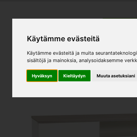
HEMMÖBL
Käytämme evästeitä
Produk
Käytämme evästeitä ja muita seurantateknolog
sisältöjä ja mainoksia, analysoidaksemme verk
Hyväksyn
Kieltäydyn
Muuta asetuksiani