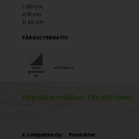
L 201 cm
H 61 cm
D 45 cm
FÄRGALTERNATIV
silver
vit/matt vit
grå/matt
vit
Hiipakka möbler
- För ditt hem
E J Hiipakka Oy
Produkter