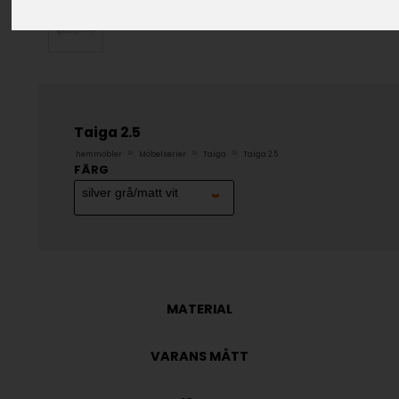
Taiga 2.5
»
»
»
hemmöbler
Möbelserier
Taiga
Taiga 2.5
FÄRG
MATERIAL
VARANS MÅTT