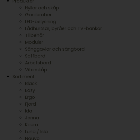
Produkter
Hyllor och skåp
Garderober
LED-belysning
Lådhurtsar, byråer och TV-bänkar
Tillbehör
Moduler
Sänggavlar och sängbord
Soffbord
Arbetsbord
Vitrinskåp
Sortiment
Black
Eazy
Ergo
Fjord
Ida
Jenna
Kaura
Luna / Isla
Nauvo