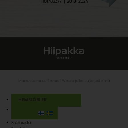
Mainostoimisto Semio |
Webio julkaisujärjestelmä
HEMMÖBLER
Framsida