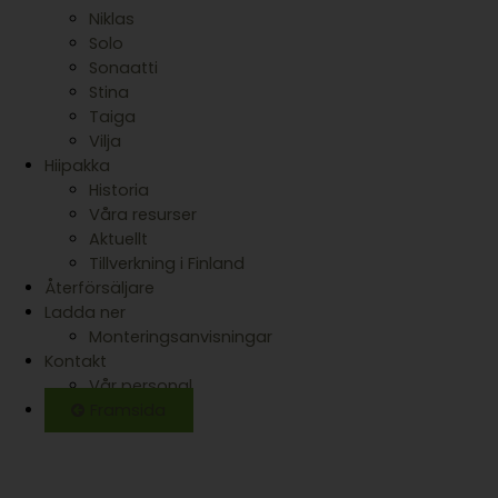
Niklas
Solo
Sonaatti
Stina
Taiga
Vilja
Hiipakka
Historia
Våra resurser
Aktuellt
Tillverkning i Finland
Återförsäljare
Ladda ner
Monteringsanvisningar
Kontakt
Vår personal
Framsida