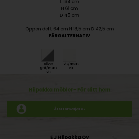
L 134 cm
H 61 cm
D 45 cm
Öppen del L 64 cm H 18,5 cm D 42,5 cm
FÄRGALTERNATIV
silver
vit/matt
grå/matt
vit
vit
Hiipakka möbler
- För ditt hem
Återförsäljare ›
E J Hiipakka Oy