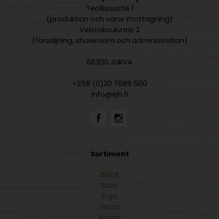
Teollisuustie 1
(produktion och varor mottagning)
Veistokouluntie 2
(försäljning, showroom och administration)
66300 JURVA
+358 (0)20 7689 500
info@ejh.fi
Sortiment
Black
Eazy
Ergo
Jenna
Kaura