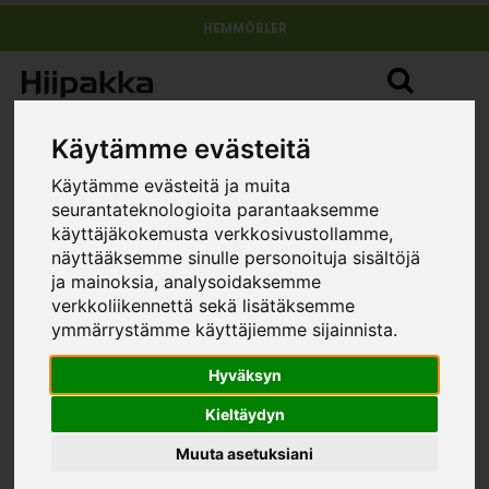
HEMMÖBLER
Käytämme evästeitä
Käytämme evästeitä ja muita
seurantateknologioita parantaaksemme
käyttäjäkokemusta verkkosivustollamme,
näyttääksemme sinulle personoituja sisältöjä
Garderob klädstång (till vänster)
ja mainoksia, analysoidaksemme
»
»
»
Kodin kalusteet
Huonekalumallistot
Stina
Garderob
verkkoliikennettä sekä lisätäksemme
klädstång (till vänster)
ymmärrystämme käyttäjiemme sijainnista.
STORLEK
Hyväksyn
Kieltäydyn
Muuta asetuksiani