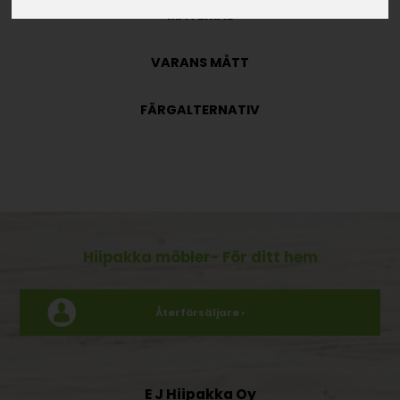
MATERIAL
VARANS MÅTT
FÄRGALTERNATIV
Hiipakka möbler
- För ditt hem
Återförsäljare ›
E J Hiipakka Oy