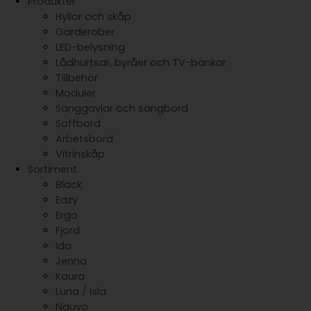
Produkter
Hyllor och skåp
Garderober
LED-belysning
Lådhurtsar, byråer och TV-bänkar
Tillbehör
Moduler
Sänggavlar och sängbord
Soffbord
Arbetsbord
Vitrinskåp
Sortiment
Black
Eazy
Ergo
Fjord
Ida
Jenna
Kaura
Luna / Isla
Nauvo