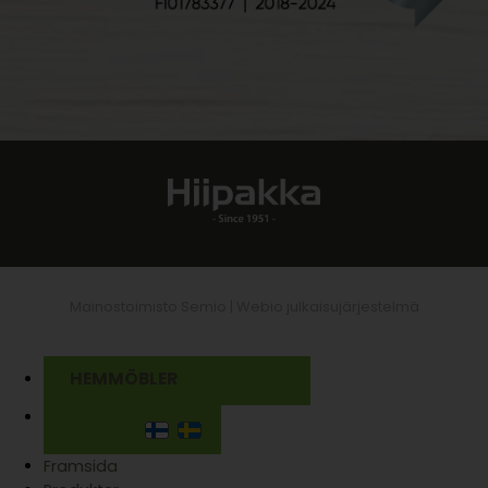
Mainostoimisto Semio |
Webio julkaisujärjestelmä
HEMMÖBLER
Framsida