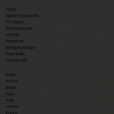
Hyllyt
Lipastot ja senkit
TV-tasot
Sohvapöydät
Vitriinit
Komerot
Sängynpäädyt
Yöpöydät
Työpöydät
Aalto
Anton
Black
Eazy
Ergo
Jenna
Kaura