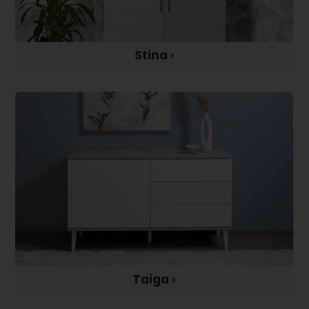
Stina ›
Taiga ›