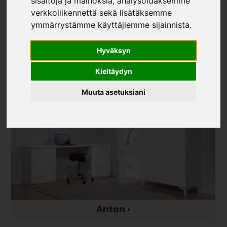
sisältöjä ja mainoksia, analysoidaksemme
verkkoliikennettä sekä lisätäksemme
ymmärrystämme käyttäjiemme sijainnista.
Aalto ›
Hyväksyn
Kieltäydyn
Muuta asetuksiani
Anton ›