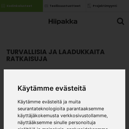
Kodinkalusteet
Teollisuustuotteet
Projektimyynti
TURVALLISIA JA LAADUKKAITA
RATKAISUJA
Käytämme evästeitä
Käytämme evästeitä ja muita
seurantateknologioita parantaaksemme
käyttäjäkokemusta verkkosivustollamme,
näyttääksemme sinulle personoituja