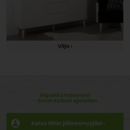
Vilja ›
Hiipakka kalusteet
- Sinun kotiasi ajatellen
Katso lähin jälleenmyyjäsi ›