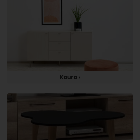
Kaura ›