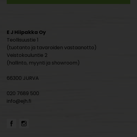
E J Hiipakka Oy
Teollisuustie 1
(tuotanto ja tavaroiden vastaanotto)
Veistokouluntie 2
(hallinto, myynti ja showroom)
66300 JURVA
020 7689 500
info@ejh.fi