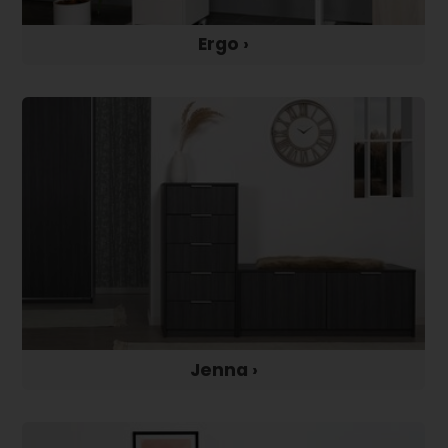
Ergo ›
Jenna ›