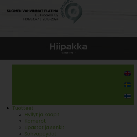
Kodin kalusteet
Tuotteet
Hyllyt ja kaapit
Komerot
Lipastot ja senkit
Sohvapöydät