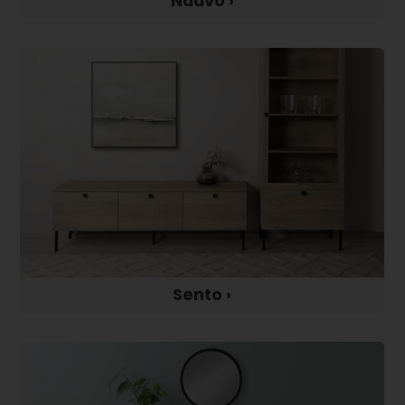
Nauvo ›
Sento ›