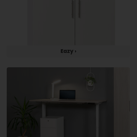
Eazy ›