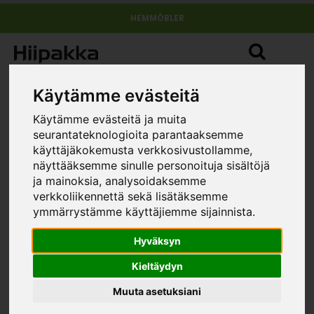
HEMMÖBLER
Käytämme evästeitä
Käytämme evästeitä ja muita
seurantateknologioita parantaaksemme
käyttäjäkokemusta verkkosivustollamme,
näyttääksemme sinulle personoituja sisältöjä
Garderob hyllset (till höger)
ja mainoksia, analysoidaksemme
»
»
»
hemmöbler
Möbelserier
Stina
Garderob hyllset (till
verkkoliikennettä sekä lisätäksemme
höger)
ymmärrystämme käyttäjiemme sijainnista.
STORLEK
Hyväksyn
Kieltäydyn
Muuta asetuksiani