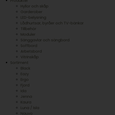
Produkter
Hyllor och skåp
Garderober
LED-belysning
Lådhurtsar, byråer och TV-bänkar
Tillbehör
Moduler
Sänggavlar och sängbord
Soffbord
Arbetsbord
Vitrinskåp
Sortiment
Black
Eazy
Ergo
Fjord
Ida
Jenna
Kaura
Luna / Isla
Nauvo