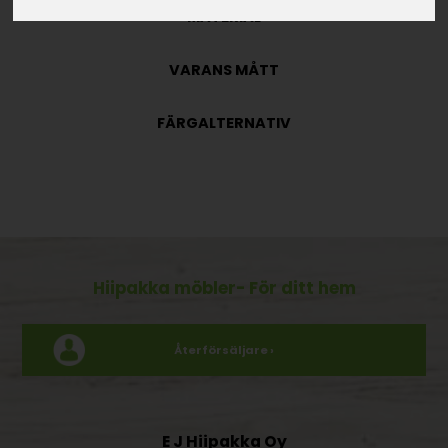
MATERIAL
VARANS MÅTT
FÄRGALTERNATIV
Hiipakka möbler
- För ditt hem
Återförsäljare ›
E J Hiipakka Oy