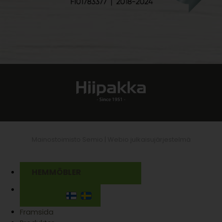
Mainostoimisto Semio |
Webio julkaisujärjestelmä
HEMMÖBLER
Framsida