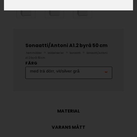
Sonaatti/Antoni A1.2 byrå 50 cm
»
»
»
hemmöbler
Möbelserier
Sonaatti
Sonaatti/Antoni
A1.2 byrå 50 cm
FÄRG
MATERIAL
VARANS MÅTT