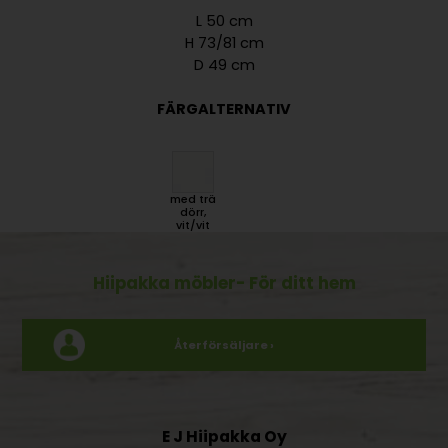
L 50 cm
H 73/81 cm
D 49 cm
FÄRGALTERNATIV
med trä
dörr,
vit/vit
Hiipakka möbler
- För ditt hem
Återförsäljare ›
E J Hiipakka Oy