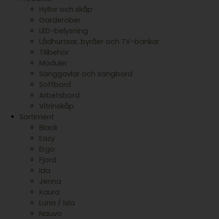
Hyllor och skåp
Garderober
LED-belysning
Lådhurtsar, byråer och TV-bänkar
Tillbehör
Moduler
Sänggavlar och sängbord
Soffbord
Arbetsbord
Vitrinskåp
Sortiment
Black
Eazy
Ergo
Fjord
Ida
Jenna
Kaura
Luna / Isla
Nauvo