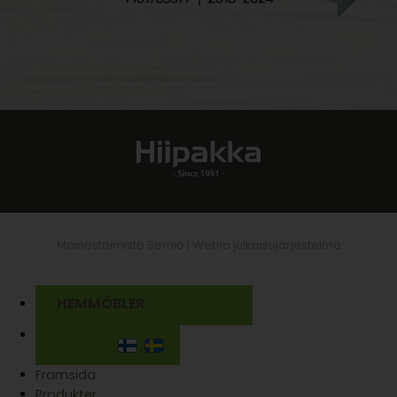
Mainostoimisto Semio |
Webio julkaisujärjestelmä
HEMMÖBLER
Framsida
Produkter