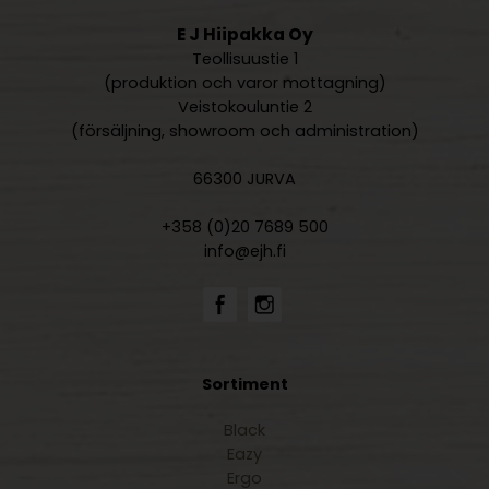
E J Hiipakka Oy
Teollisuustie 1
(produktion och varor mottagning)
Veistokouluntie 2
(försäljning, showroom och administration)
66300 JURVA
+358 (0)20 7689 500
info@ejh.fi
Sortiment
Black
Eazy
Ergo