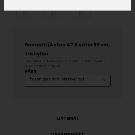
Sonaatti/Anton A7.8 vitrin 50 cm,
trä hyllor
»
»
»
hemmöbler
Möbelserier
Sonaatti
Sonaatti/Anton
A7.8 vitrin 50 cm, trä hyllor
FÄRG
MATERIAL
VARANS MÅTT