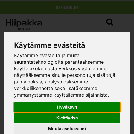
HEMMÖBLER
Käytämme evästeitä
Käytämme evästeitä ja muita
seurantateknologioita parantaaksemme
käyttäjäkokemusta verkkosivustollamme,
näyttääksemme sinulle personoituja sisältöjä
ja mainoksia, analysoidaksemme
verkkoliikennettä sekä lisätäksemme
ymmärrystämme käyttäjiemme sijainnista.
Hyväksyn
Kieltäydyn
Muuta asetuksiani