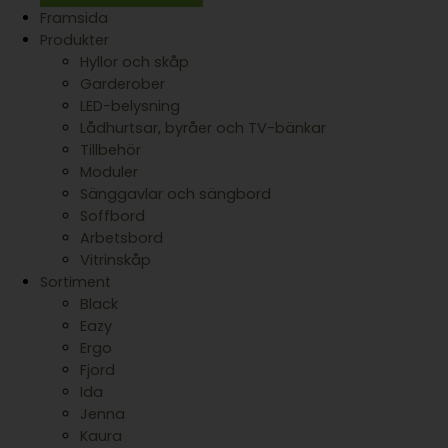
Framsida
Produkter
Hyllor och skåp
Garderober
LED-belysning
Lådhurtsar, byråer och TV-bänkar
Tillbehör
Moduler
Sänggavlar och sängbord
Soffbord
Arbetsbord
Vitrinskåp
Sortiment
Black
Eazy
Ergo
Fjord
Ida
Jenna
Kaura