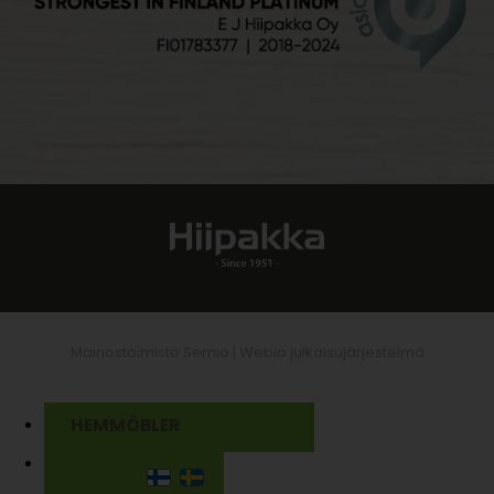
Mainostoimisto Semio |
Webio julkaisujärjestelmä
HEMMÖBLER