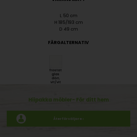
L 50 cm
H 185/193 cm
D 49 cm
FÄRGALTERNATIV
frostat
glas
dörr,
vit/vit
Hiipakka möbler
- För ditt hem
Återförsäljare ›