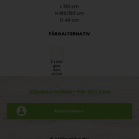
L 100 cm
H 185/193 cm
D 49 cm
FÄRGALTERNATIV
2 x klar
glas
dörr,
vit/vit
Hiipakka möbler
- För ditt hem
Återförsäljare ›