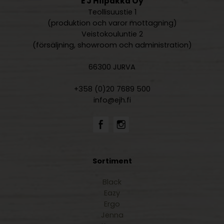
E J Hiipakka Oy
Teollisuustie 1
(produktion och varor mottagning)
Veistokouluntie 2
(försäljning, showroom och administration)
66300 JURVA
+358 (0)20 7689 500
info@ejh.fi
Sortiment
Black
Eazy
Ergo
Jenna