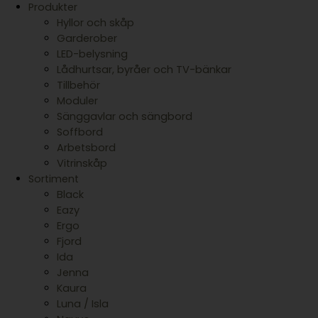
Produkter
Hyllor och skåp
Garderober
LED-belysning
Lådhurtsar, byråer och TV-bänkar
Tillbehör
Moduler
Sänggavlar och sängbord
Soffbord
Arbetsbord
Vitrinskåp
Sortiment
Black
Eazy
Ergo
Fjord
Ida
Jenna
Kaura
Luna / Isla