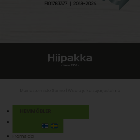
Mainostoimisto Semio |
Webio julkaisujärjestelmä
HEMMÖBLER
Framsida