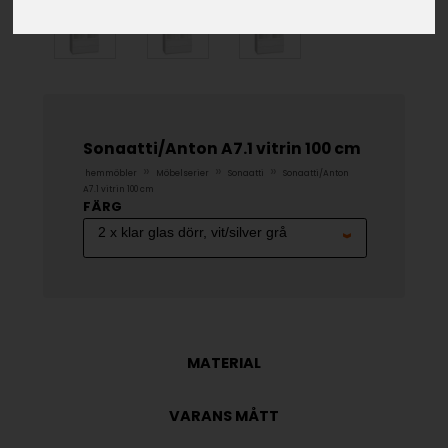
Sonaatti/Anton A7.1 vitrin 100 cm
»
»
»
hemmöbler
Möbelserier
Sonaatti
Sonaatti/Anton
A7.1 vitrin 100 cm
FÄRG
MATERIAL
VARANS MÅTT