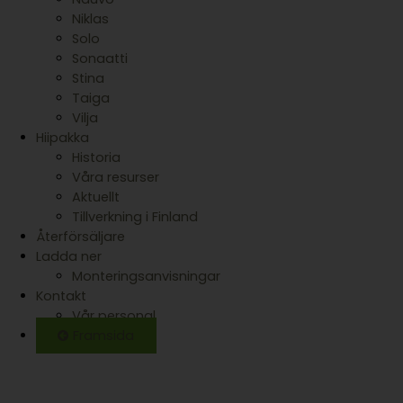
Niklas
Solo
Sonaatti
Stina
Taiga
Vilja
Hiipakka
Historia
Våra resurser
Aktuellt
Tillverkning i Finland
Återförsäljare
Ladda ner
Monteringsanvisningar
Kontakt
Vår personal
Framsida