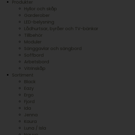
Produkter
Hyllor och skåp
Garderober
LED-belysning
Lådhurtsar, byråer och TV-bänkar
Tillbehör
Moduler
Sänggavlar och sängbord
Soffbord
Arbetsbord
Vitrinskåp
Sortiment
Black
Eazy
Ergo
Fjord
Ida
Jenna
Kaura
Luna / Isla
Nauvo