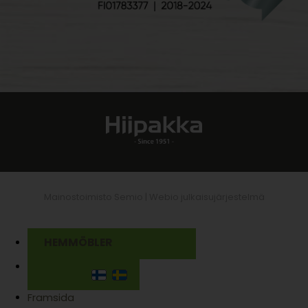
Mainostoimisto Semio |
Webio julkaisujärjestelmä
HEMMÖBLER
Framsida