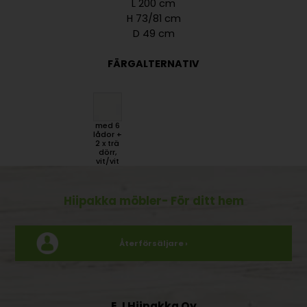
L 200 cm
H 73/81 cm
D 49 cm
FÄRGALTERNATIV
med 6
lådor +
2 x trä
dörr,
vit/vit
Hiipakka möbler
- För ditt hem
Återförsäljare ›
E J Hiipakka Oy