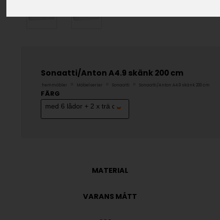
Sonaatti/Anton A4.9 skänk 200 cm
»
»
»
hemmöbler
Möbelserier
Sonaatti
Sonaatti/Anton A4.9 skänk 200 cm
FÄRG
MATERIAL
VARANS MÅTT