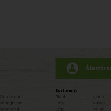
Återförsä
Sortiment
Garderober
Black
Luna / Isl
Sänggavlar
Eazy
Nauvo
Sängbord
Ergo
Niklas