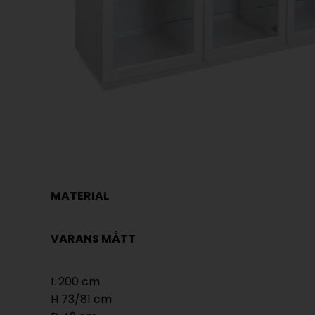
MATERIAL
VARANS MÅTT
L 200 cm
H 73/81 cm