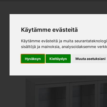
HEMMÖBL
Käytämme evästeitä
Produk
Käytämme evästeitä ja muita seurantateknolog
sisältöjä ja mainoksia, analysoidaksemme verk
Hyväksyn
Kieltäydyn
Muuta asetuksiani