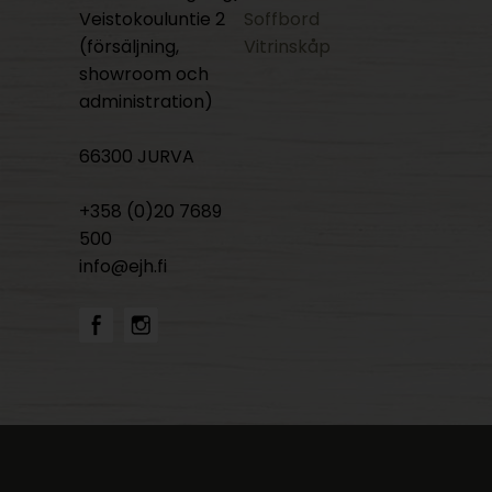
Veistokouluntie 2
Soffbord
(försäljning,
Vitrinskåp
showroom och
administration)
66300 JURVA
+358 (0)20 7689
500
info@ejh.fi