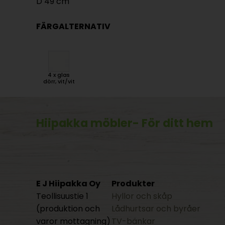
D 49 cm
FÄRGALTERNATIV
4 x glas
dörr, vit/vit
Hiipakka möbler
- För ditt hem
E J Hiipakka Oy
Produkter
Teollisuustie 1
Hyllor och skåp
(produktion och
Lådhurtsar och byråer
varor mottagning)
TV-bänkar