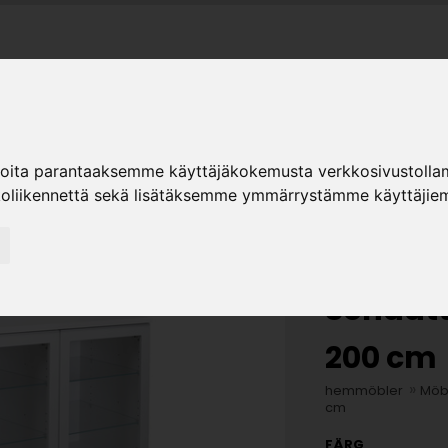
ER
ter
Sortiment
Hiipakka
Återförsäljare
K
ioita parantaaksemme käyttäjäkokemusta verkkosivustolla
koliikennettä sekä lisätäksemme ymmärrystämme käyttäjiem
Sonaatt
200 cm
»
hemmöbler
Möb
cm
FÄRG