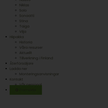
Niklas
Solo
Sonaatti
Stina
Taiga
Vilja
Hiipakka
Historia
Våra resurser
Aktuellt
Tillverkning i Finland
Återförsäljare
Ladda ner
Monteringsanvisningar
Kontakt
Vår personal
Framsida