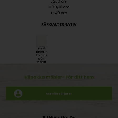
L 200 cm
H 73/81 cm
D 49 cm
FÄRGALTERNATIV
med
lådor +
2 x glas
dörr,
vit/vit
Hiipakka möbler
- För ditt hem
Återförsäljare ›
E J Hiipakka Oy