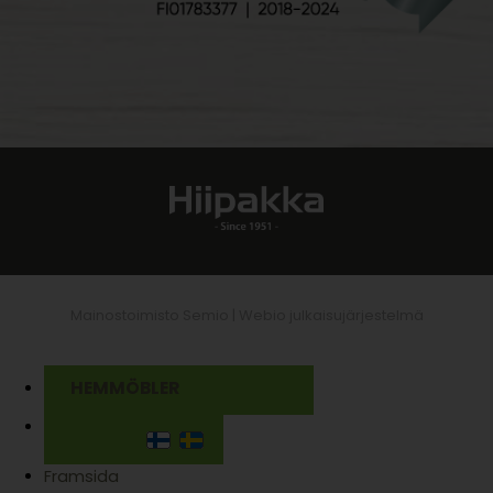
Mainostoimisto Semio |
Webio julkaisujärjestelmä
HEMMÖBLER
Framsida