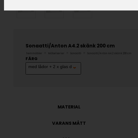
Sonaatti/Anton A4.2 skänk 200 cm
»
»
»
hemmöbler
Möbelserier
Sonaatti
Sonaatti/Anton A4.2 skänk 200 cm
FÄRG
MATERIAL
VARANS MÅTT