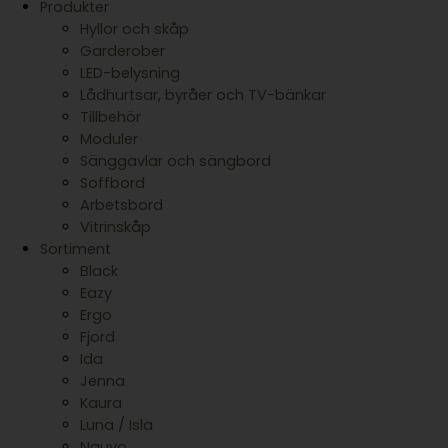
Produkter
Hyllor och skåp
Garderober
LED-belysning
Lådhurtsar, byråer och TV-bänkar
Tillbehör
Moduler
Sänggavlar och sängbord
Soffbord
Arbetsbord
Vitrinskåp
Sortiment
Black
Eazy
Ergo
Fjord
Ida
Jenna
Kaura
Luna / Isla
Nauvo