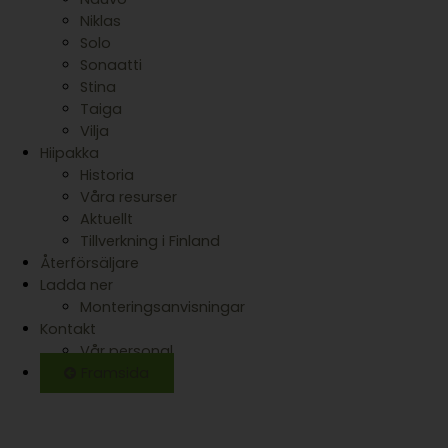
Niklas
Solo
Sonaatti
Stina
Taiga
Vilja
Hiipakka
Historia
Våra resurser
Aktuellt
Tillverkning i Finland
Återförsäljare
Ladda ner
Monteringsanvisningar
Kontakt
Vår personal
Framsida