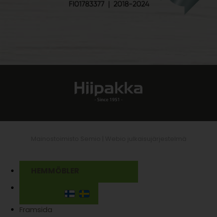
Mainostoimisto Semio |
Webio julkaisujärjestelmä
HEMMÖBLER
Framsida