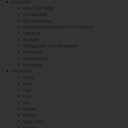
Produkter
Hyllor och skåp
Garderober
LED-belysning
Lådhurtsar, byråer och TV-bänkar
Tillbehör
Moduler
Sänggavlar och sängbord
Soffbord
Arbetsbord
Vitrinskåp
Sortiment
Black
Eazy
Ergo
Fjord
Ida
Jenna
Kaura
Luna / Isla
Nauvo