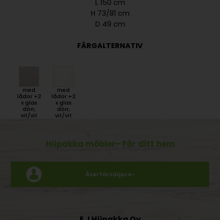
L 150 cm
H 73/81 cm
D 49 cm
FÄRGALTERNATIV
med
med
lådor +2
lådor +2
x glas
x glas
dörr,
dörr,
vit/vit
vit/vit
Hiipakka möbler
- För ditt hem
Återförsäljare ›
E J Hiipakka Oy