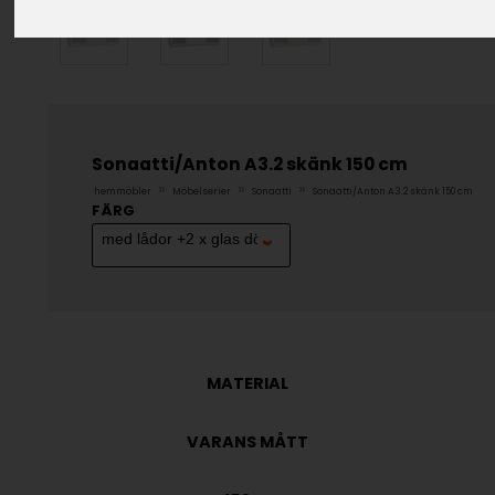
Sonaatti/Anton A3.2 skänk 150 cm
»
»
»
hemmöbler
Möbelserier
Sonaatti
Sonaatti/Anton A3.2 skänk 150 cm
FÄRG
MATERIAL
VARANS MÅTT