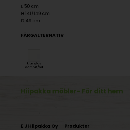
L 50 cm
H 141/149 cm
D 49 cm
FÄRGALTERNATIV
klar glas
dörr, vit/vit
Hiipakka möbler
- För ditt hem
E J Hiipakka Oy
Produkter