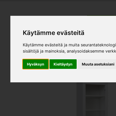
HEMMÖBL
Käytämme evästeitä
Produk
Käytämme evästeitä ja muita seurantateknolog
sisältöjä ja mainoksia, analysoidaksemme verk
Hyväksyn
Kieltäydyn
Muuta asetuksiani