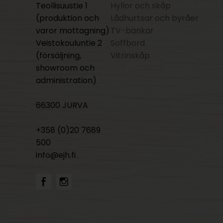
Teollisuustie 1
Hyllor och skåp
(produktion och
Lådhurtsar och byråer
varor mottagning)
TV-bänkar
Veistokouluntie 2
Soffbord
(försäljning,
Vitrinskåp
showroom och
administration)
66300 JURVA
+358 (0)20 7689
500
info@ejh.fi