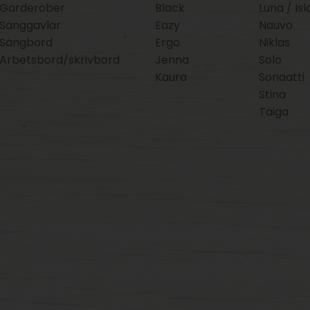
Garderober
Black
Luna / Isl
Sänggavlar
Eazy
Nauvo
Sängbord
Ergo
Niklas
Arbetsbord/skrivbord
Jenna
Solo
Kaura
Sonaatti
Stina
Taiga