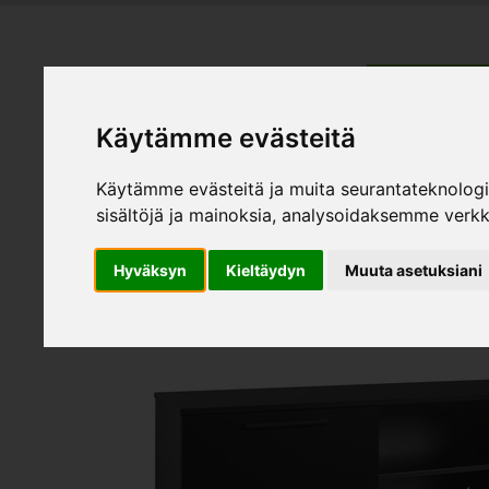
HEMMÖBL
Käytämme evästeitä
Produk
Käytämme evästeitä ja muita seurantateknolog
sisältöjä ja mainoksia, analysoidaksemme verk
Hyväksyn
Kieltäydyn
Muuta asetuksiani