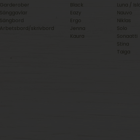
Garderober
Black
Luna / Isl
Sänggavlar
Eazy
Nauvo
Sängbord
Ergo
Niklas
Arbetsbord/skrivbord
Jenna
Solo
Kaura
Sonaatti
Stina
Taiga