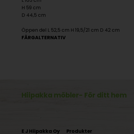
L 165 cm
H 59 cm
D 44,5 cm
Öppen del L 52,5 cm H 19,5/21 cm D 42 cm
FÄRGALTERNATIV
Hiipakka möbler
- För ditt hem
E J Hiipakka Oy
Produkter