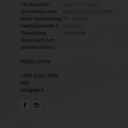
Teollisuustie 1
Hyllor och skåp
(produktion och
Lådhurtsar och byråer
varor mottagning)
TV-bänkar
Veistokouluntie 2
Soffbord
(försäljning,
Vitrinskåp
showroom och
administration)
66300 JURVA
+358 (0)20 7689
500
info@ejh.fi