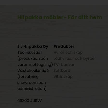
Hiipakka möbler
- För ditt hem
E J Hiipakka Oy
Produkter
Teollisuustie 1
Hyllor och skåp
(produktion och
Lådhurtsar och byråer
varor mottagning)
TV-bänkar
Veistokouluntie 2
Soffbord
(försäljning,
Vitrinskåp
showroom och
administration)
66300 JURVA