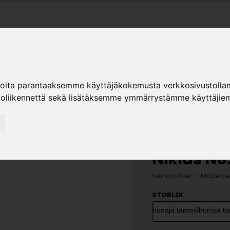
ER
ioita parantaaksemme käyttäjäkokemusta verkkosivustolla
ter
Sortiment
Hiipakka
Återförsäljare
K
koliikennettä sekä lisätäksemme ymmärrystämme käyttäjiem
Niklas N8
»
hemmöbler
Möbelse
STORLEK