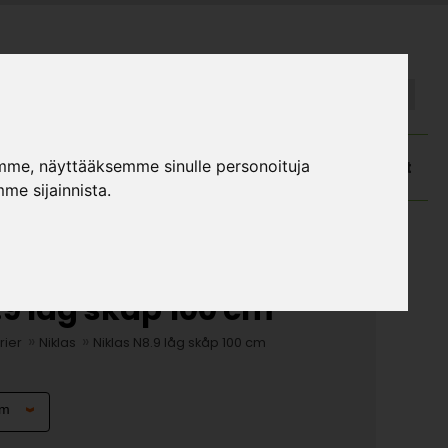
FI
SE
mme, näyttääksemme sinulle personoituja
atalog och monteringsanvisningar
Kundtjänst
me sijainnista.
.9 låg skåp 100 cm
»
»
rier
Niklas
Niklas N8.9 låg skåp 100 cm