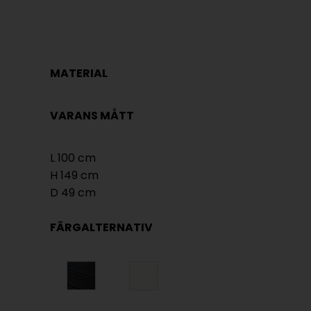
MATERIAL
VARANS MÅTT
L 100 cm
H 149 cm
D 49 cm
FÄRGALTERNATIV