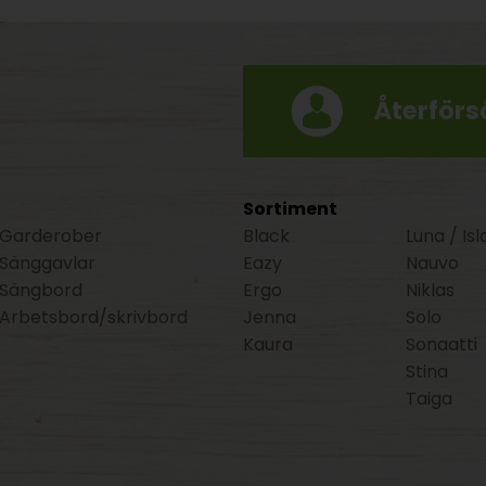
Återförsä
Sortiment
Garderober
Black
Luna / Isl
Sänggavlar
Eazy
Nauvo
Sängbord
Ergo
Niklas
Arbetsbord/skrivbord
Jenna
Solo
Kaura
Sonaatti
Stina
Taiga