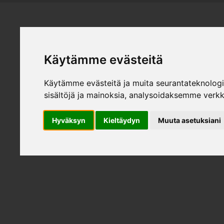
HEMMÖBL
Käytämme evästeitä
Käytämme evästeitä ja muita seurantateknolog
Produk
sisältöjä ja mainoksia, analysoidaksemme verk
Hyväksyn
Kieltäydyn
Muuta asetuksiani