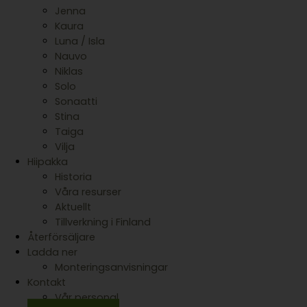
Jenna
Kaura
Luna / Isla
Nauvo
Niklas
Solo
Sonaatti
Stina
Taiga
Vilja
Hiipakka
Historia
Våra resurser
Aktuellt
Tillverkning i Finland
Återförsäljare
Ladda ner
Monteringsanvisningar
Kontakt
Vår personal