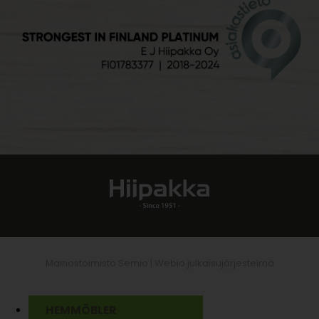
Mainostoimisto Semio |
Webio julkaisujärjestelmä
HEMMÖBLER