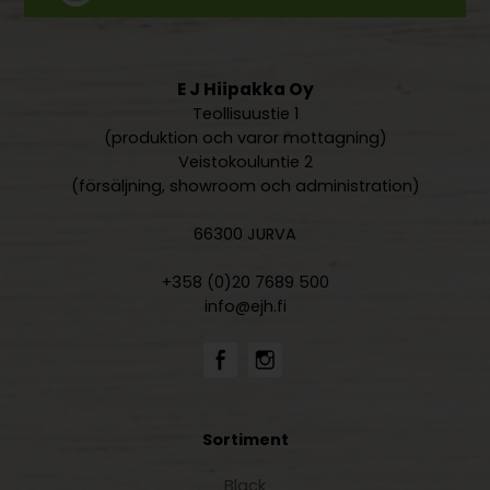
E J Hiipakka Oy
Teollisuustie 1
(produktion och varor mottagning)
Veistokouluntie 2
(försäljning, showroom och administration)
66300 JURVA
+358 (0)20 7689 500
info@ejh.fi
Sortiment
Black