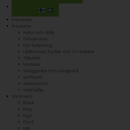
Framsida
Produkter
Hyllor och skåp
Garderober
LED-belysning
Lådhurtsar, byråer och TV-bänkar
Tillbehör
Moduler
Sänggavlar och sängbord
Soffbord
Arbetsbord
Vitrinskåp
Sortiment
Black
Eazy
Ergo
Fjord
Ida