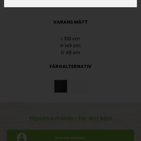
MATERIAL
VARANS MÅTT
L 100 cm
H 149 cm
D 49 cm
FÄRGALTERNATIV
Hiipakka möbler
- För ditt hem
Återförsäljare ›