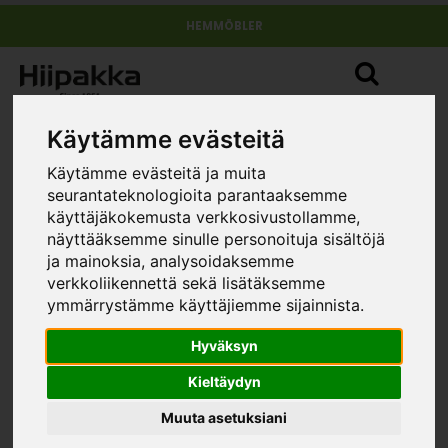
HEMMÖBLER
Käytämme evästeitä
Käytämme evästeitä ja muita
seurantateknologioita parantaaksemme
käyttäjäkokemusta verkkosivustollamme,
näyttääksemme sinulle personoituja sisältöjä
Niklas N8.8 låg vitrin 100 cm
ja mainoksia, analysoidaksemme
»
»
»
hemmöbler
Möbelserier
Niklas
Niklas N8.8 låg
verkkoliikennettä sekä lisätäksemme
vitrin 100 cm
ymmärrystämme käyttäjiemme sijainnista.
STORLEK
Hyväksyn
Kieltäydyn
Muuta asetuksiani