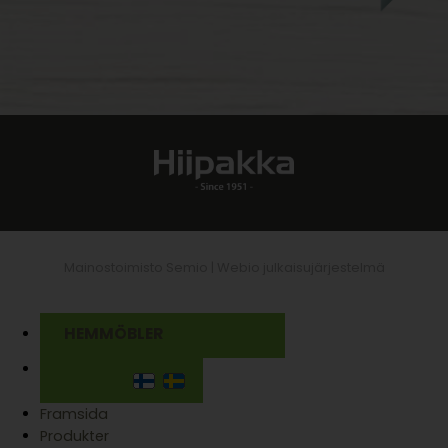
Mainostoimisto Semio |
Webio julkaisujärjestelmä
HEMMÖBLER
Framsida
Produkter