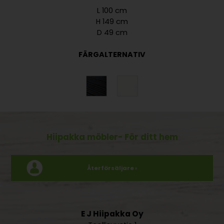
L 100 cm
H 149 cm
D 49 cm
FÄRGALTERNATIV
Hiipakka möbler
- För ditt hem
Återförsäljare ›
E J Hiipakka Oy