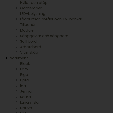
Hyllor och skåp
Garderober
LED-belysning
Lådhurtsar, byråer och TV-bänkar
Tillbehör
Moduler
Sänggavlar och sängbord
Soffbord
Arbetsbord
Vitrinskåp
Sortiment
Black
Eazy
Ergo
Fjord
Ida
Jenna
Kaura
Luna / Isla
Nauvo