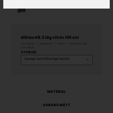
Niklas N8.3 låg vitrin 100 cm
»
»
»
hemmöbler
Möbelserier
Niklas
Niklas N8.3 låg
vitrin 100 cm
STORLEK
MATERIAL
VARANS MÅTT