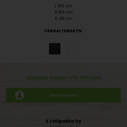
L 100 cm
H 193 cm
D 49 cm
FÄRGALTERNATIV
Hiipakka möbler
- För ditt hem
Återförsäljare ›
E J Hiipakka Oy