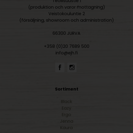
Teollisuustie 1
(produktion och varor mottagning)
Veistokouluntie 2
(försäljning, showroom och administration)
66300 JURVA
+358 (0)20 7689 500
info@ejh.fi
Sortiment
Black
Eazy
Ergo
Jenna
Kaura