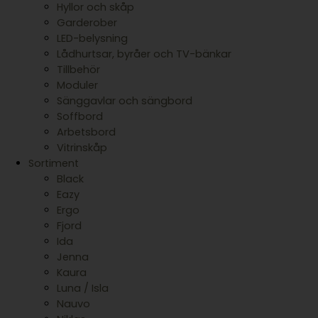
Hyllor och skåp
Garderober
LED-belysning
Lådhurtsar, byråer och TV-bänkar
Tillbehör
Moduler
Sänggavlar och sängbord
Soffbord
Arbetsbord
Vitrinskåp
Sortiment
Black
Eazy
Ergo
Fjord
Ida
Jenna
Kaura
Luna / Isla
Nauvo