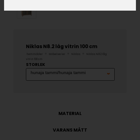
Niklas N8.2 låg vitrin 100 cm
»
»
»
hemmöbler
Möbelserier
Niklas
Niklas N8.2 låg
vitrin 100 cm
STORLEK
MATERIAL
VARANS MÅTT