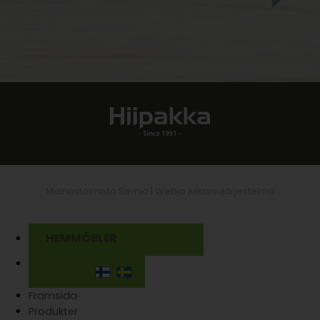
Mainostoimisto Semio |
Webio julkaisujärjestelmä
HEMMÖBLER
Framsida
Produkter