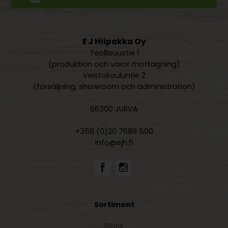
E J Hiipakka Oy
Teollisuustie 1
(produktion och varor mottagning)
Veistokouluntie 2
(försäljning, showroom och administration)
66300 JURVA
+358 (0)20 7689 500
info@ejh.fi
Sortiment
Black