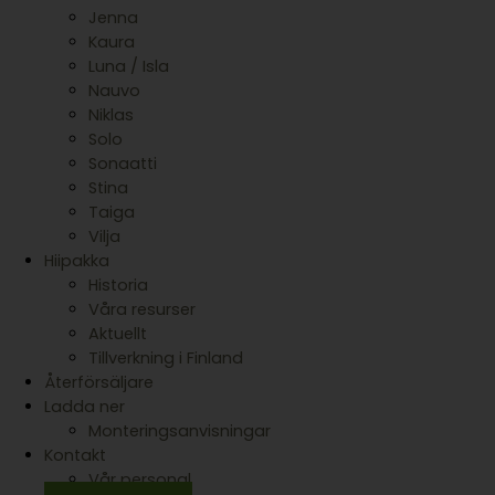
Jenna
Kaura
Luna / Isla
Nauvo
Niklas
Solo
Sonaatti
Stina
Taiga
Vilja
Hiipakka
Historia
Våra resurser
Aktuellt
Tillverkning i Finland
Återförsäljare
Ladda ner
Monteringsanvisningar
Kontakt
Vår personal