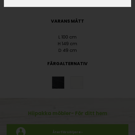
MATERIAL
VARANS MÅTT
L 100 cm
H 149 cm
D 49 cm
FÄRGALTERNATIV
Hiipakka möbler
- För ditt hem
Återförsäljare ›