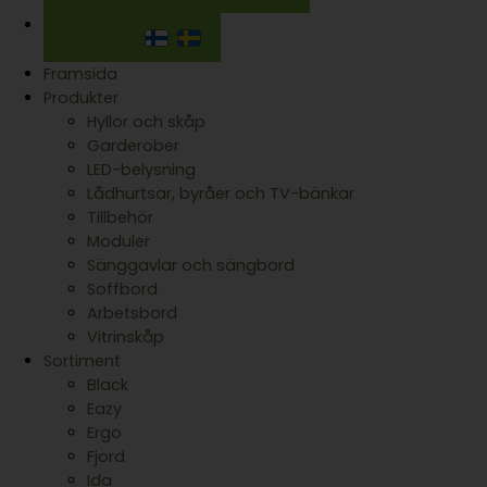
Framsida
Produkter
Hyllor och skåp
Garderober
LED-belysning
Lådhurtsar, byråer och TV-bänkar
Tillbehör
Moduler
Sänggavlar och sängbord
Soffbord
Arbetsbord
Vitrinskåp
Sortiment
Black
Eazy
Ergo
Fjord
Ida