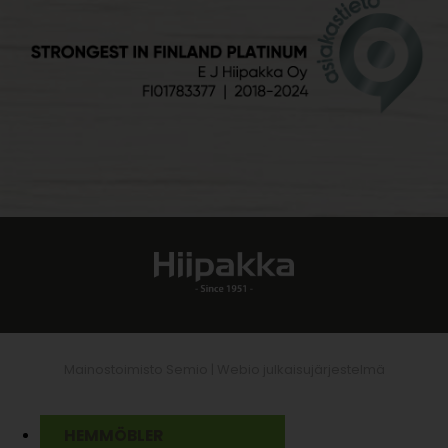
Mainostoimisto Semio |
Webio julkaisujärjestelmä
HEMMÖBLER