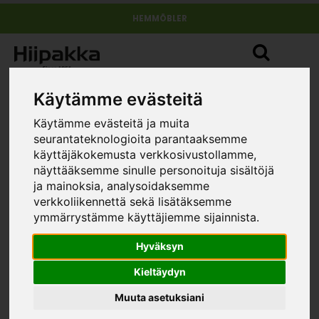
HEMMÖBLER
Käytämme evästeitä
Käytämme evästeitä ja muita
seurantateknologioita parantaaksemme
käyttäjäkokemusta verkkosivustollamme,
näyttääksemme sinulle personoituja sisältöjä
Niklas N8.10 låg skåp 50 cm
ja mainoksia, analysoidaksemme
»
»
»
hemmöbler
Möbelserier
Niklas
Niklas N8.10 låg
verkkoliikennettä sekä lisätäksemme
skåp 50 cm
ymmärrystämme käyttäjiemme sijainnista.
STORLEK
Hyväksyn
Kieltäydyn
Muuta asetuksiani