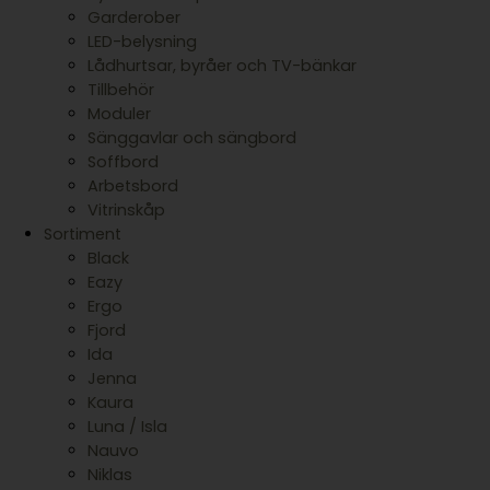
Garderober
LED-belysning
Lådhurtsar, byråer och TV-bänkar
Tillbehör
Moduler
Sänggavlar och sängbord
Soffbord
Arbetsbord
Vitrinskåp
Sortiment
Black
Eazy
Ergo
Fjord
Ida
Jenna
Kaura
Luna / Isla
Nauvo
Niklas