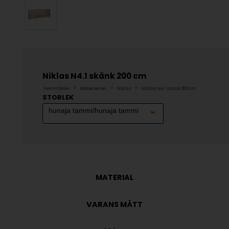
Niklas N4.1 skänk 200 cm
»
»
»
hemmöbler
Möbelserier
Niklas
Niklas N4.1 skänk 200 cm
STORLEK
MATERIAL
VARANS MÅTT