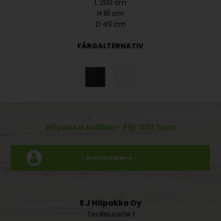
L 200 cm
H 81 cm
D 49 cm
FÄRGALTERNATIV
Hiipakka möbler
- För ditt hem
Återförsäljare ›
E J Hiipakka Oy
Teollisuustie 1