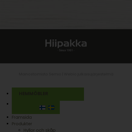
Mainostoimisto Semio |
Webio julkaisujärjestelmä
HEMMÖBLER
Framsida
Produkter
Hyllor och skåp