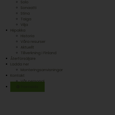
Solo
Sonaatti
Stina
Taiga
Vilja
Hiipakka
Historia
Våra resurser
Aktuellt
Tillverkning i Finland
Återförsäljare
Ladda ner
Monteringsanvisningar
Kontakt
Vår personal
Framsida