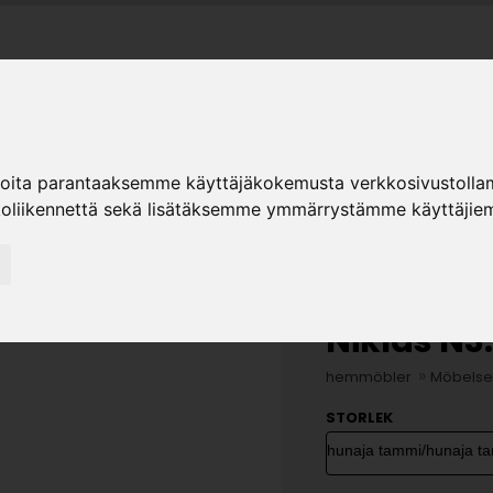
ER
ioita parantaaksemme käyttäjäkokemusta verkkosivustolla
ter
Sortiment
Hiipakka
Återförsäljare
K
koliikennettä sekä lisätäksemme ymmärrystämme käyttäjiem
Niklas N3
»
hemmöbler
Möbelse
STORLEK