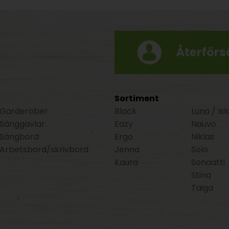
Återförsä
Sortiment
Garderober
Black
Luna / Isl
Sänggavlar
Eazy
Nauvo
Sängbord
Ergo
Niklas
Arbetsbord/skrivbord
Jenna
Solo
Kaura
Sonaatti
Stina
Taiga