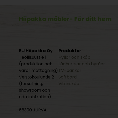
Hiipakka möbler
- För ditt hem
E J Hiipakka Oy
Produkter
Teollisuustie 1
Hyllor och skåp
(produktion och
Lådhurtsar och byråer
varor mottagning)
TV-bänkar
Veistokouluntie 2
Soffbord
(försäljning,
Vitrinskåp
showroom och
administration)
66300 JURVA