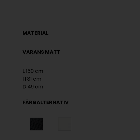
MATERIAL
VARANS MÅTT
L 150 cm
H 81 cm
D 49 cm
FÄRGALTERNATIV