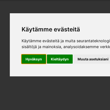
HEMMÖBL
Käytämme evästeitä
Käytämme evästeitä ja muita seurantateknolog
Produk
sisältöjä ja mainoksia, analysoidaksemme verk
Hyväksyn
Kieltäydyn
Muuta asetuksiani