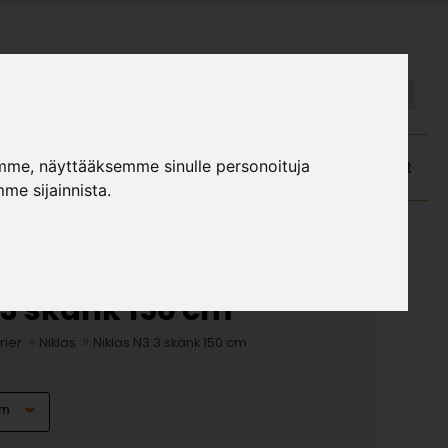
FI
SE
mme, näyttääksemme sinulle personoituja
atalog och monteringsanvisningar
Kundtjänst
me sijainnista.
.3 skänk 150 cm
»
»
rier
Niklas
Niklas N3.3 skänk 150 cm