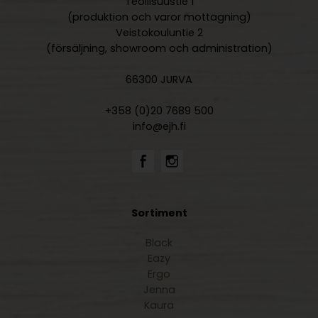
Teollisuustie 1
(produktion och varor mottagning)
Veistokouluntie 2
(försäljning, showroom och administration)
66300 JURVA
+358 (0)20 7689 500
info@ejh.fi
Sortiment
Black
Eazy
Ergo
Jenna
Kaura