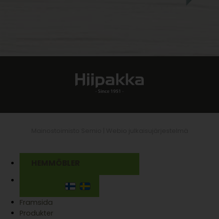
Mainostoimisto Semio |
Webio julkaisujärjestelmä
HEMMÖBLER
Framsida
Produkter