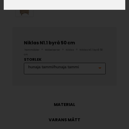
Niklas N1.1 byrå 50 cm
»
»
»
hemmöbler
Möbelserier
Niklas
Niklas N1.1 byrå 50
cm
STORLEK
MATERIAL
VARANS MÅTT