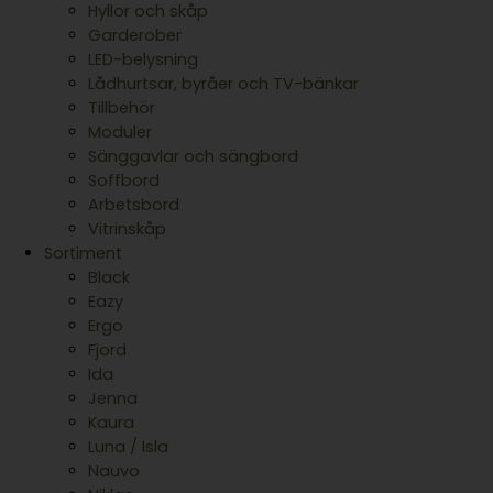
Hyllor och skåp
Garderober
LED-belysning
Lådhurtsar, byråer och TV-bänkar
Tillbehör
Moduler
Sänggavlar och sängbord
Soffbord
Arbetsbord
Vitrinskåp
Sortiment
Black
Eazy
Ergo
Fjord
Ida
Jenna
Kaura
Luna / Isla
Nauvo