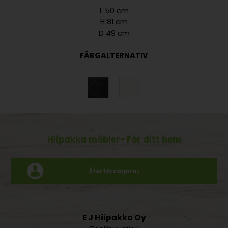
L 50 cm
H 81 cm
D 49 cm
FÄRGALTERNATIV
Hiipakka möbler
- För ditt hem
Återförsäljare ›
E J Hiipakka Oy