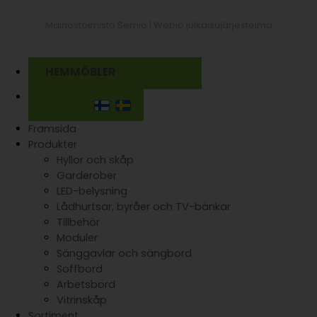
Mainostoimisto Semio |
Webio julkaisujärjestelmä
HEMMÖBLER
Framsida
Produkter
Hyllor och skåp
Garderober
LED-belysning
Lådhurtsar, byråer och TV-bänkar
Tillbehör
Moduler
Sänggavlar och sängbord
Soffbord
Arbetsbord
Vitrinskåp
Sortiment