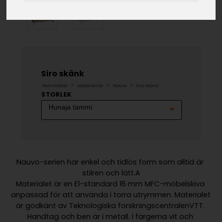
Siro skänk
»
»
»
hemmöbler
Möbelserier
Nauvo
Siro skänk
STORLEK