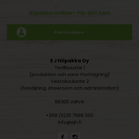
Hiipakka möbler
- För ditt hem
Återförsäljare ›
E J Hiipakka Oy
Teollisuustie 1
(produktion och varor mottagning)
Veistokouluntie 2
(försäljning, showroom och administration)
66300 JURVA
+358 (0)20 7689 500
info@ejh.fi