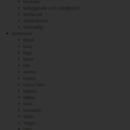
Moduler
Sänggavlar och sängbord
Soffbord
Arbetsbord
Vitrinskåp
Sortiment
Black
Eazy
Ergo
Fjord
Ida
Jenna
Kaura
Luna / Isla
Nauvo
Niklas
Solo
Sonaatti
Stina
Taiga
Vilja