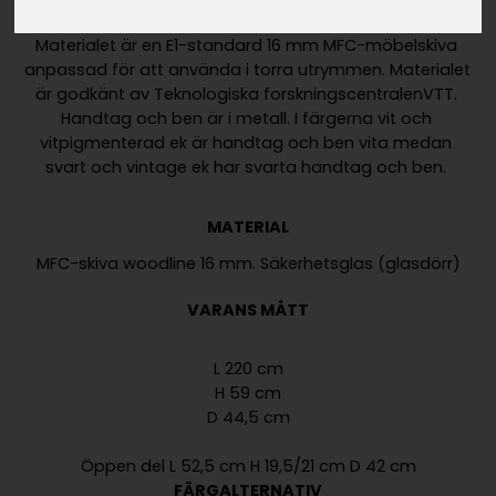
MATERIAL
VARANS MÅTT
L 220 cm
H 59 cm
D 44,5 cm
Öppen del L 52,5 cm H 19,5/21 cm D 42 cm
FÄRGALTERNATIV