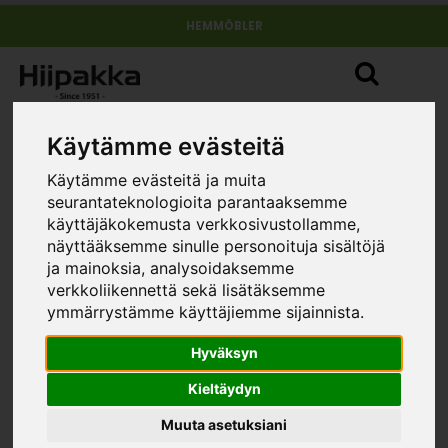
HEMMÖBLER
Käytämme evästeitä
Käytämme evästeitä ja muita
seurantateknologioita parantaaksemme
käyttäjäkokemusta verkkosivustollamme,
näyttääksemme sinulle personoituja sisältöjä
Nauvo tv-bänk 2, extra dörrar
ja mainoksia, analysoidaksemme
»
»
»
hemmöbler
Möbelserier
Nauvo
Nauvo tv-bänk 2,
verkkoliikennettä sekä lisätäksemme
extra dörrar
STORLEK
ymmärrystämme käyttäjiemme sijainnista.
Hyväksyn
Kieltäydyn
Muuta asetuksiani