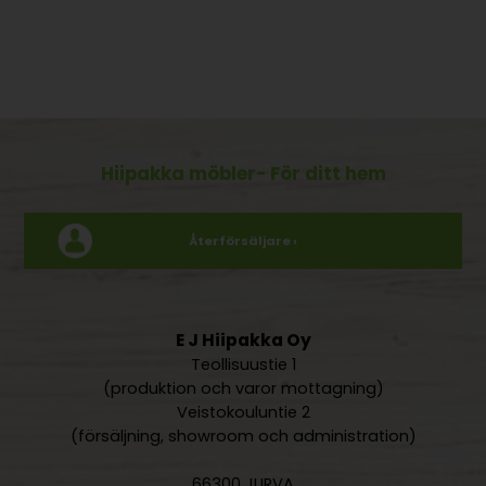
Hiipakka möbler
- För ditt hem
Återförsäljare ›
E J Hiipakka Oy
Teollisuustie 1
(produktion och varor mottagning)
Veistokouluntie 2
(försäljning, showroom och administration)
66300 JURVA