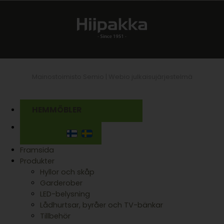
Mainostoimisto Semio |
Webio julkaisujärjestelmä
HEMMÖBLER
Framsida
Produkter
Hyllor och skåp
Garderober
LED-belysning
Lådhurtsar, byråer och TV-bänkar
Tillbehör