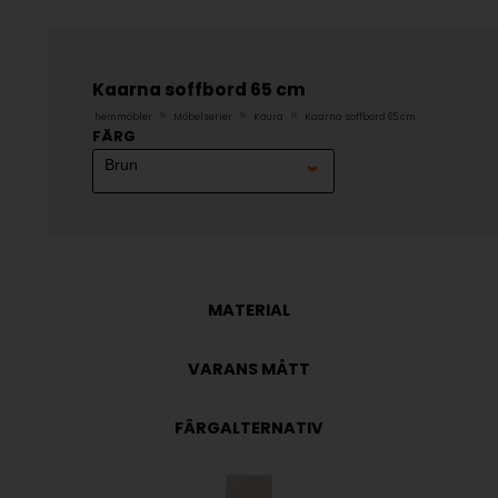
Kaarna soffbord 65 cm
»
»
»
hemmöbler
Möbelserier
Kaura
Kaarna soffbord 65 cm
FÄRG
MATERIAL
VARANS MÅTT
FÄRGALTERNATIV