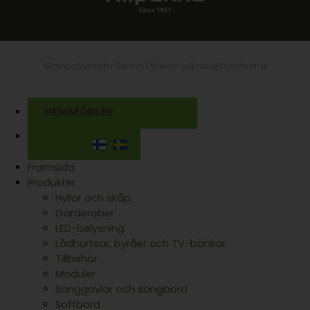
Mainostoimisto Semio |
Webio julkaisujärjestelmä
HEMMÖBLER
Framsida
Produkter
Hyllor och skåp
Garderober
LED-belysning
Lådhurtsar, byråer och TV-bänkar
Tillbehör
Moduler
Sänggavlar och sängbord
Soffbord