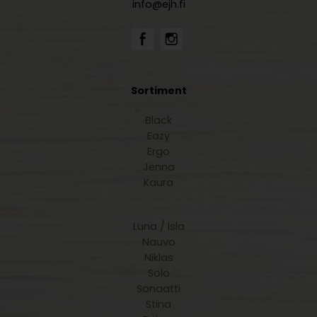
info@ejh.fi
Sortiment
Black
Eazy
Ergo
Jenna
Kaura
Luna / Isla
Nauvo
Niklas
Solo
Sonaatti
Stina