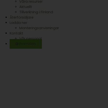
Våra resurser
Aktuellt
Tillverkning i Finland
Återförsäljare
Ladda ner
Monteringsanvisningar
Kontakt
Vår personal
Framsida