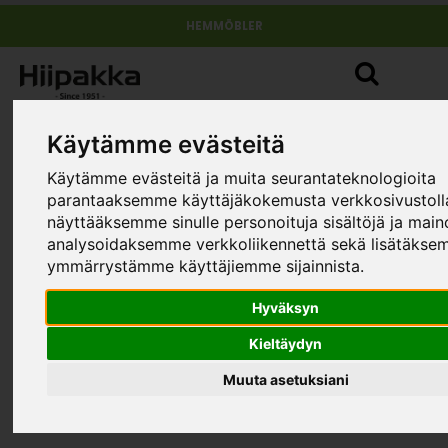
HEMMÖBLER
Käytämme evästeitä
Käytämme evästeitä ja muita seurantateknologioita
parantaaksemme käyttäjäkokemusta verkkosivustol
näyttääksemme sinulle personoituja sisältöjä ja main
analysoidaksemme verkkoliikennettä sekä lisätäks
ymmärrystämme käyttäjiemme sijainnista.
Hyväksyn
Kieltäydyn
Muuta asetuksiani