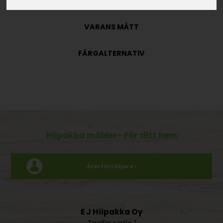
MATERIAL
VARANS MÅTT
FÄRGALTERNATIV
Hiipakka möbler
- För ditt hem
Återförsäljare ›
E J Hiipakka Oy