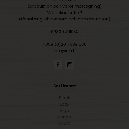
Teollisuustie 1
(produktion och varor mottagning)
Veistokouluntie 2
(försäljning, showroom och administration)
66300 JURVA
+358 (0)20 7689 500
info@ejh.fi
Sortiment
Black
Eazy
Ergo
Jenna
Kaura