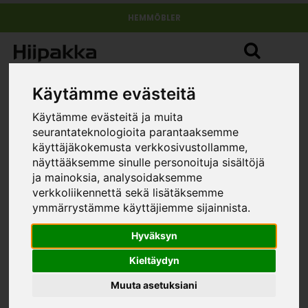
HEMMÖBLER
Käytämme evästeitä
Käytämme evästeitä ja muita
seurantateknologioita parantaaksemme
käyttäjäkokemusta verkkosivustollamme,
näyttääksemme sinulle personoituja sisältöjä
Glasskiva 1 2/2 smal
ja mainoksia, analysoidaksemme
»
»
»
hemmöbler
Möbelserier
Fjord
Glasskiva 1 2/2 smal
verkkoliikennettä sekä lisätäksemme
FÄRG
ymmärrystämme käyttäjiemme sijainnista.
Hyväksyn
Kieltäydyn
Muuta asetuksiani