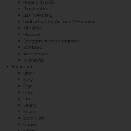
Hyllor och skåp
Garderober
LED-belysning
Lådhurtsar, byråer och TV-bänkar
Tillbehör
Moduler
Sänggavlar och sängbord
Soffbord
Arbetsbord
Vitrinskåp
Sortiment
Black
Eazy
Ergo
Fjord
Ida
Jenna
Kaura
Luna / Isla
Nauvo