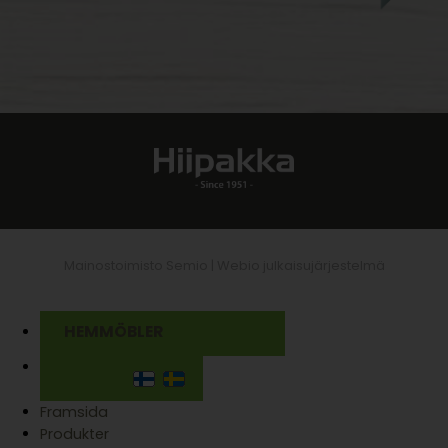
Mainostoimisto Semio |
Webio julkaisujärjestelmä
HEMMÖBLER
Framsida
Produkter