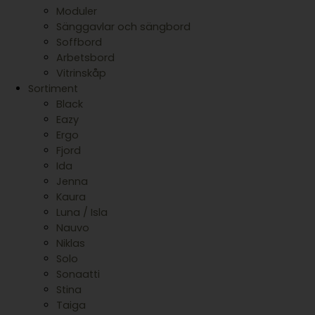
Moduler
Sänggavlar och sängbord
Soffbord
Arbetsbord
Vitrinskåp
Sortiment
Black
Eazy
Ergo
Fjord
Ida
Jenna
Kaura
Luna / Isla
Nauvo
Niklas
Solo
Sonaatti
Stina
Taiga