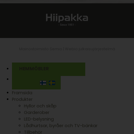
Mainostoimisto Semio |
Webio julkaisujärjestelmä
HEMMÖBLER
Framsida
Produkter
Hyllor och skåp
Garderober
LED-belysning
Lådhurtsar, byråer och TV-bänkar
Tillbehör