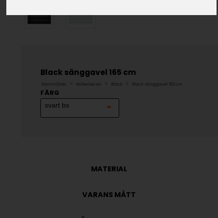
Black sänggavel 165 cm
»
»
»
hemmöbler
Möbelserier
Black
Black sänggavel 165 cm
FÄRG
MATERIAL
VARANS MÅTT