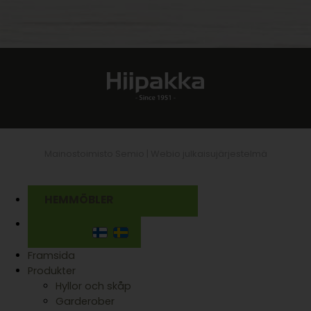
Mainostoimisto Semio |
Webio julkaisujärjestelmä
HEMMÖBLER
Framsida
Produkter
Hyllor och skåp
Garderober