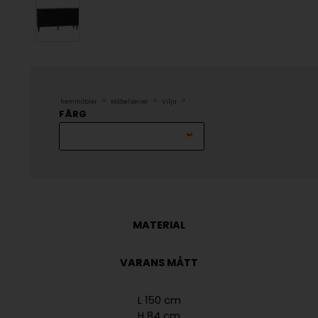
»
»
»
hemmöbler
Möbelserier
Vilja
FÄRG
MATERIAL
VARANS MÅTT
L 150 cm
H 84 cm