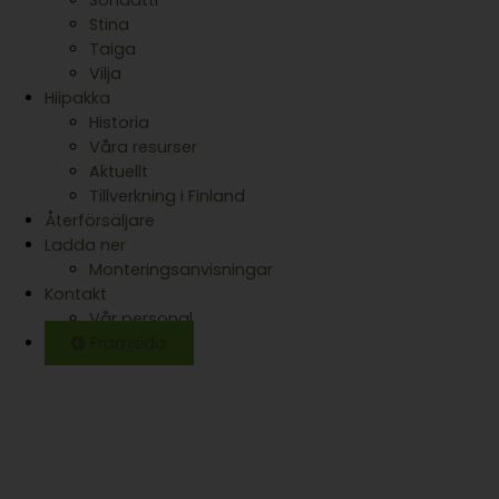
Sonaatti
Stina
Taiga
Vilja
Hiipakka
Historia
Våra resurser
Aktuellt
Tillverkning i Finland
Återförsäljare
Ladda ner
Monteringsanvisningar
Kontakt
Vår personal
Framsida