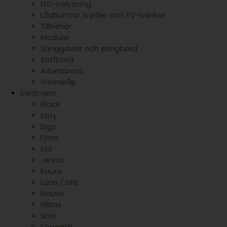
LED-belysning
Lådhurtsar, byråer och TV-bänkar
Tillbehör
Moduler
Sänggavlar och sängbord
Soffbord
Arbetsbord
Vitrinskåp
Sortiment
Black
Eazy
Ergo
Fjord
Ida
Jenna
Kaura
Luna / Isla
Nauvo
Niklas
Solo