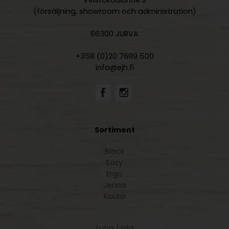
Veistokouluntie 2
(försäljning, showroom och administration)
66300 JURVA
+358 (0)20 7689 500
info@ejh.fi
Sortiment
Black
Eazy
Ergo
Jenna
Kaura
Luna / Isla