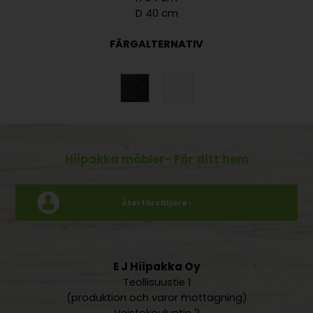
D 40 cm
FÄRGALTERNATIV
Hiipakka möbler
- För ditt hem
Återförsäljare ›
E J Hiipakka Oy
Teollisuustie 1
(produktion och varor mottagning)