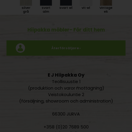
silver
svart
svart wl
vit wl
vintage
grå
alm
ek
Hiipakka möbler
- För ditt hem
Återförsäljare ›
E J Hiipakka Oy
Teollisuustie 1
(produktion och varor mottagning)
Veistokouluntie 2
(försäljning, showroom och administration)
66300 JURVA
+358 (0)20 7689 500