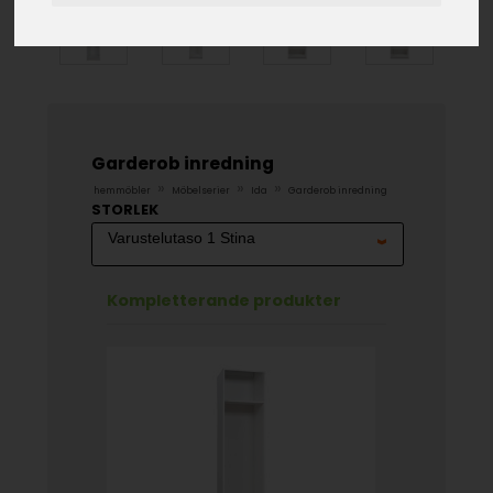
Garderob inredning
»
»
»
hemmöbler
Möbelserier
Ida
Garderob inredning
STORLEK
Kompletterande produkter