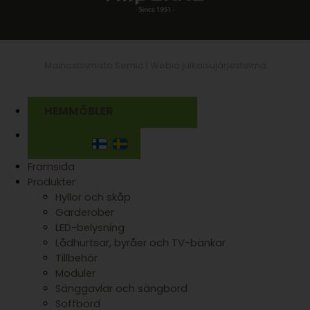
Mainostoimisto Semio |
Webio julkaisujärjestelmä
HEMMÖBLER
Framsida
Produkter
Hyllor och skåp
Garderober
LED-belysning
Lådhurtsar, byråer och TV-bänkar
Tillbehör
Moduler
Sänggavlar och sängbord
Soffbord