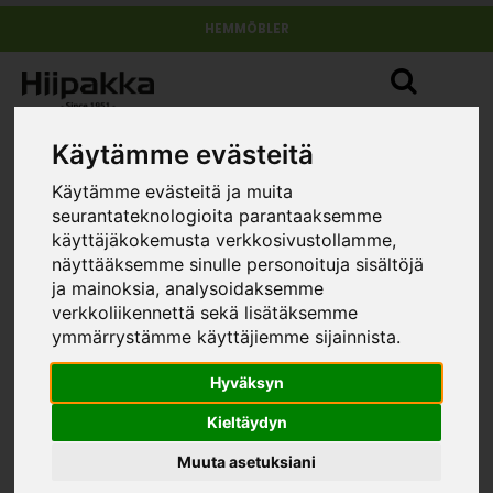
HEMMÖBLER
Käytämme evästeitä
Käytämme evästeitä ja muita
seurantateknologioita parantaaksemme
käyttäjäkokemusta verkkosivustollamme,
näyttääksemme sinulle personoituja sisältöjä
Nauvo tv-bänk 1 (166 cm) extra
ja mainoksia, analysoidaksemme
dörr
verkkoliikennettä sekä lisätäksemme
»
»
»
ymmärrystämme käyttäjiemme sijainnista.
hemmöbler
Möbelserier
Solo
Nauvo tv-bänk 1 (166
cm) extra dörr
STORLEK
Hyväksyn
Kieltäydyn
Muuta asetuksiani