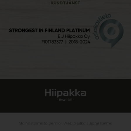
KUNDTJÄNST
Mainostoimisto Semio |
Webio julkaisujärjestelmä