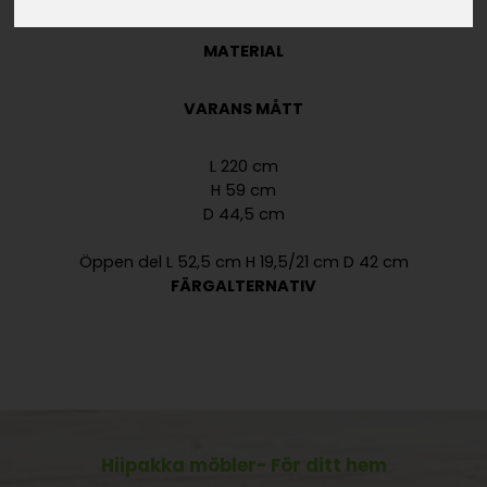
MATERIAL
VARANS MÅTT
L 220 cm
H 59 cm
D 44,5 cm
Öppen del L 52,5 cm H 19,5/21 cm D 42 cm
FÄRGALTERNATIV
Hiipakka möbler
- För ditt hem