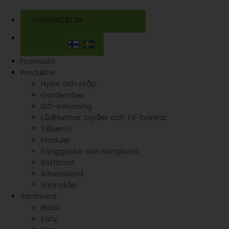
HEMMÖBLER
Framsida
Produkter
Hyllor och skåp
Garderober
LED-belysning
Lådhurtsar, byråer och TV-bänkar
Tillbehör
Moduler
Sänggavlar och sängbord
Soffbord
Arbetsbord
Vitrinskåp
Sortiment
Black
Eazy