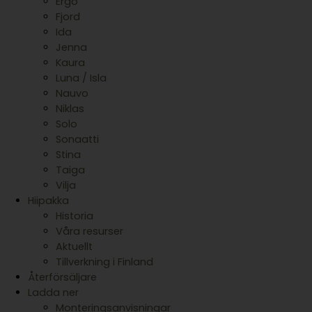
Ergo
Fjord
Ida
Jenna
Kaura
Luna / Isla
Nauvo
Niklas
Solo
Sonaatti
Stina
Taiga
Vilja
Hiipakka
Historia
Våra resurser
Aktuellt
Tillverkning i Finland
Återförsäljare
Ladda ner
Monteringsanvisningar